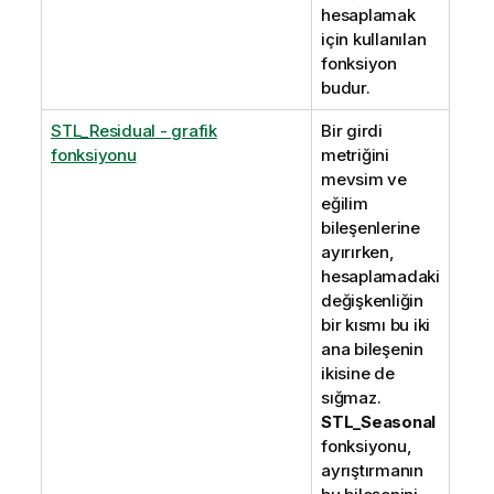
hesaplamak
için kullanılan
fonksiyon
budur.
STL_Residual - grafik
Bir girdi
fonksiyonu
metriğini
mevsim ve
eğilim
bileşenlerine
ayırırken,
hesaplamadaki
değişkenliğin
bir kısmı bu iki
ana bileşenin
ikisine de
sığmaz.
STL_Seasonal
fonksiyonu,
ayrıştırmanın