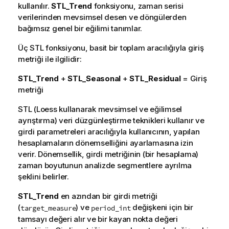
kullanılır.
STL_Trend
fonksiyonu, zaman serisi
verilerinden mevsimsel desen ve döngülerden
bağımsız genel bir eğilimi tanımlar.
Üç STL fonksiyonu, basit bir toplam aracılığıyla giriş
metriği ile ilgilidir:
STL_Trend
+
STL_Seasonal
+
STL_Residual
= Giriş
metriği
STL (Loess kullanarak mevsimsel ve eğilimsel
ayrıştırma) veri düzgünleştirme teknikleri kullanır ve
girdi parametreleri aracılığıyla kullanıcının, yapılan
hesaplamaların dönemselliğini ayarlamasına izin
verir. Dönemsellik, girdi metriğinin (bir hesaplama)
zaman boyutunun analizde segmentlere ayrılma
şeklini belirler.
STL_Trend
en azından bir girdi metriği
(
) ve
değişkeni için bir
target_measure
period_int
tamsayı değeri alır ve bir kayan nokta değeri