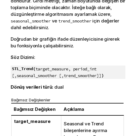
döndürür. Girdi metriği, zaman boyutunda değişen bir
toplama biçiminde olacaktır. İsteğe bağlı olarak,
düzgünleştirme algoritmasını ayarlamak üzere,
ve
için değerler
seasonal_smoother
trend_smoother
dahil edebilirsiniz.
Doğrudan bir grafiğin ifade düzenleyicisine girerek
bu fonksiyonla çalışabilirsiniz.
Söz Dizimi:
STL_Trend(
target_measure, period_int
)
[,seasonal_smoother [,trend_smoother]]
Dönüş verileri türü:
dual
Bağımsız Değişkenler
Bağımsız Değişken
Açıklama
target_measure
Seasonal ve Trend
bileşenlerine ayırma