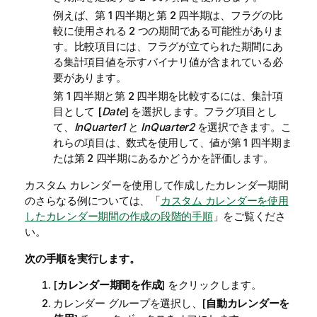
例えば、第 1 四半期と第 2 四半期は、フラグの比
較に使用される 2 つの期間である可能性がありま
す。比較項目には、フラグが立てられた期間にあ
る集計項目値を示すバイナリ値が含まれている必
要があります。
第 1 四半期と第 2 四半期を比較するには、集計項
目として [
Date
] を選択します。フラグ項目とし
て、
InQuarter1
と
InQuarter2
を選択できます。こ
れらの項目は、数式を使用して、値が第 1 四半期ま
たは第 2 四半期にあるかどうかを評価します。
カスタム カレンダーを使用して作成したカレンダー期間
のさらなる例については、「
カスタム カレンダーを使用
したカレンダー期間の作成の段階的手順
」をご覧くださ
い。
次の手順を実行します。
[
カレンダー期間を作成
] をクリックします。
カレンダー グループを選択し、[
自動カレンダーを