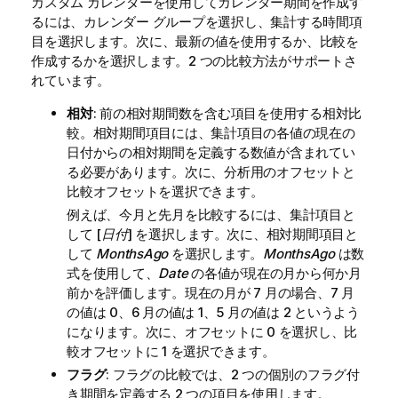
カスタム カレンダーを使用してカレンダー期間を作成す
るには、カレンダー グループを選択し、集計する時間項
目を選択します。次に、最新の値を使用するか、比較を
作成するかを選択します。2 つの比較方法がサポートさ
れています。
相対
: 前の相対期間数を含む項目を使用する相対比
較。相対期間項目には、集計項目の各値の現在の
日付からの相対期間を定義する数値が含まれてい
る必要があります。次に、分析用のオフセットと
比較オフセットを選択できます。
例えば、今月と先月を比較するには、集計項目と
して [
日付
] を選択します。次に、相対期間項目と
して
MonthsAgo
を選択します。
MonthsAgo
は数
式を使用して、
Date
の各値が現在の月から何か月
前かを評価します。現在の月が 7 月の場合、7 月
の値は 0、6 月の値は 1、5 月の値は 2 というよう
になります。次に、オフセットに 0 を選択し、比
較オフセットに 1 を選択できます。
フラグ
: フラグの比較では、2 つの個別のフラグ付
き期間を定義する 2 つの項目を使用します。