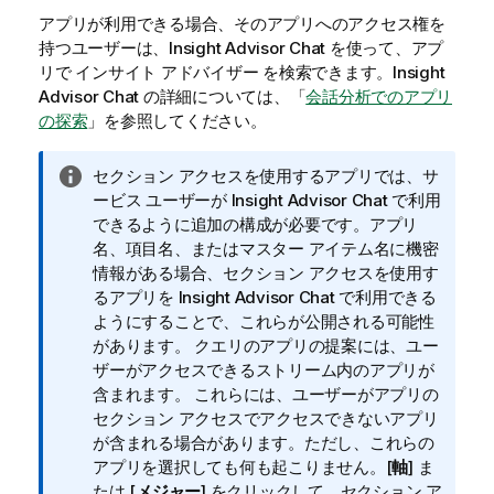
アプリが利用できる場合、そのアプリへのアクセス権を
持つユーザーは、Insight Advisor Chat を使って、アプ
リで インサイト アドバイザー を検索できます。
Insight
Advisor Chat
の詳細については、「
会話分析でのアプリ
の探索
」を参照してください。
情
セクション アクセスを使用するアプリでは、サ
報
ービス ユーザーが
Insight Advisor Chat
で利用
メ
できるように追加の構成が必要です。アプリ
モ
名、項目名、またはマスター アイテム名に機密
情報がある場合、セクション アクセスを使用す
るアプリを
Insight Advisor Chat
で利用できる
ようにすることで、これらが公開される可能性
があります。
クエリのアプリの提案には、ユー
ザーがアクセスできるストリーム内のアプリが
含まれます。
これらには、ユーザーがアプリの
セクション アクセスでアクセスできないアプリ
が含まれる場合があります。ただし、これらの
アプリを選択しても何も起こりません。[
軸
] ま
たは [
メジャー
] をクリックして、セクション ア