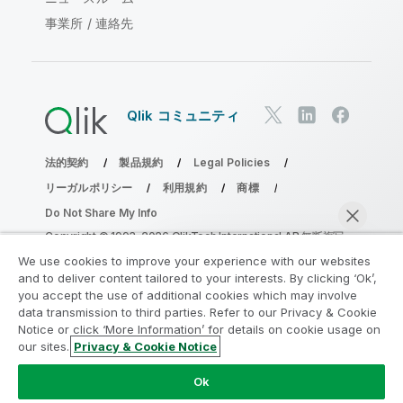
事業所 / 連絡先
Qlik コミュニティ
法的契約
製品規約
Legal Policies
リーガルポリシー
利用規約
商標
Do Not Share My Info
Copyright © 1993-2026 QlikTech International AB.無断複写・
転載を禁じます。
We use cookies to improve your experience with our websites
and to deliver content tailored to your interests. By clicking ‘Ok’,
you accept the use of additional cookies which may involve
data transmission to third parties. Refer to our Privacy & Cookie
分析の近代化プログラムに参加する
Notice or click ‘More Information’ for details on cookie usage on
our sites.
Privacy & Cookie Notice
分析最新化プログラムにより、重要な QlikView app を危険
今すぐチャット
にさらすことなく最新化しましょう。
ここをクリック
して詳
Ok
細を表示するか、次にお問い合わせください。