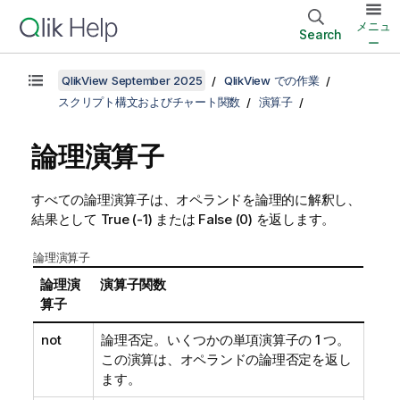
メニュ
Search
ー
QlikView September 2025
QlikView での作業
スクリプト構文およびチャート関数
演算子
論理演算子
すべての論理演算子は、オペランドを論理的に解釈し、
結果として
True
(-1) または
False
(0) を返します。
論理演算子
論理演
演算子関数
算子
not
論理否定。いくつかの単項演算子の 1 つ。
この演算は、オペランドの論理否定を返し
ます。