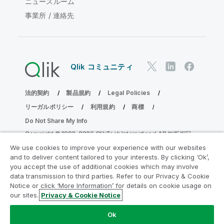
ニュースルーム
事業所 / 連絡先
Qlik コミュニティ
法的契約
製品規約
Legal Policies
リーガルポリシー
利用規約
商標
Do Not Share My Info
Copyright © 1993-2026 QlikTech International AB.無断複写・
転載を禁じます。
We use cookies to improve your experience with our websites
and to deliver content tailored to your interests. By clicking ‘Ok’,
you accept the use of additional cookies which may involve
data transmission to third parties. Refer to our Privacy & Cookie
分析の近代化プログラムに参加する
Notice or click ‘More Information’ for details on cookie usage on
our sites.
Privacy & Cookie Notice
分析最新化プログラムにより、重要な QlikView app を危険
にさらすことなく最新化しましょう。
ここをクリック
して詳
Ok
細を表示するか、次にお問い合わせください。