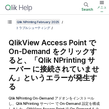
メニュ
Search
ー
Qlik NPrinting February 2025
トラブルシューティング
QlikView
Access Point で
On-Demand
をクリックす
ると、「
Qlik NPrinting サ
ーバー
に接続されていませ
ん」というエラーが発生す
る
Qlik NPrinting
On-Demand
アドオンをインストール
し、
Qlik NPrinting サーバー
で
On-Demand
設定を構成
しました。
QlikView
Access Point で
On-Demand
をク