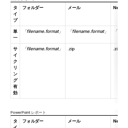
タ
フォルダー
メール
NewsS
イ
プ
単
「filename.format」
「filename.format」
「filen
一
サ
「filename.format」
.zip
.zip
イ
ク
リ
ン
グ
有
効
PowerPoint レポート
タ
フォルダー
メール
NewsS
イ