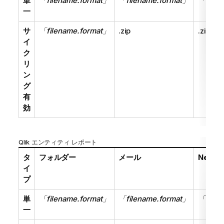
単
「filename.format」
「filename.format」
「filen
一
サ
「filename.format」
.zip
.zip
イ
ク
リ
ン
グ
有
効
Qlik
エンティティ レポート
タ
フォルダー
メール
NewsS
イ
プ
単
「filename.format」
「filename.format」
「filen
一