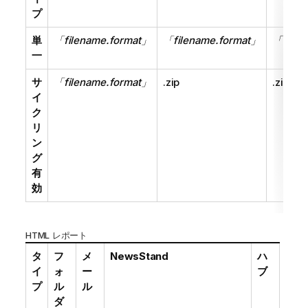
プ
単
「filename.format」
「filename.format」
「filen
一
サ
「filename.format」
.zip
.zip
イ
ク
リ
ン
グ
有
効
HTML レポート
タ
フ
メ
NewsStand
ハ
イ
ォ
ー
ブ
プ
ル
ル
ダ