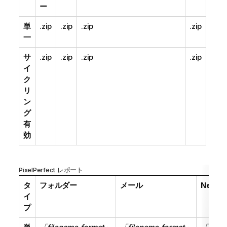
ー
単
.zip
.zip
.zip
.zip
一
サ
.zip
.zip
.zip
.zip
イ
ク
リ
ン
グ
有
効
PixelPerfect レポート
タ
フォルダー
メール
NewsS
イ
プ