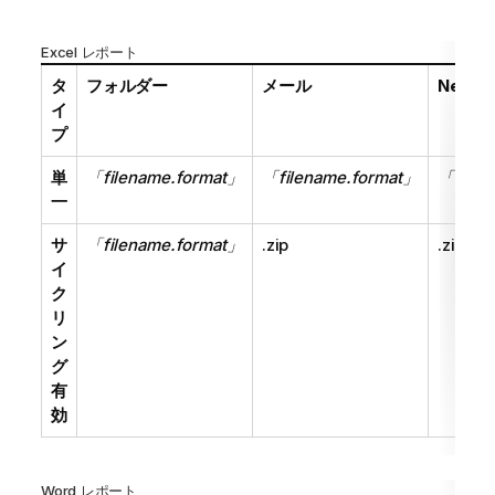
Excel レポート
タ
フォルダー
メール
NewsS
イ
プ
単
「filename.format」
「filename.format」
「filen
一
サ
「filename.format」
.zip
.zip
イ
ク
リ
ン
グ
有
効
Word レポート