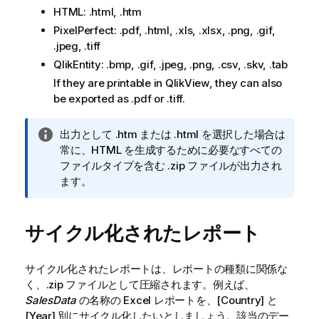
HTML: .html, .htm
PixelPerfect: .pdf, .html, .xls, .xlsx, .png, .gif,
.jpeg, .tiff
QlikEntity
:
.bmp, .gif, .jpeg, .png, .csv, .skv, .tab
If they are printable in
QlikView
, they can also
be exported as
.pdf
or
.tiff
.
情
出力として
.htm
または
.html
を選択した場合は
報
常に、HTML を生成するために必要なすべての
メ
ファイルタイプを含む
.zip
ファイルが出力され
モ
ます。
サイクル化されたレポート
サイクル化されたレポートは、レポートの種類に関係な
く、
.zip
ファイルとして圧縮されます。例えば、
SalesData
の名称の
Excel
レポートを、[Country] と
[Year] 別にサイクル化したいとしましょう。該当のデー