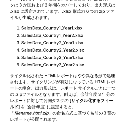
タは 3 か国および 2 年間をカバーしており、出力形式は
.xlsx
に設定されています。
.xlsx
形式の 6 つの
zip
ファ
イルが生成されます。
SalesData_Country1_Year1.xlsx
SalesData_Country1_Year2.xlsx
SalesData_Country2_Year1.xlsx
SalesData_Country2_Year2.xlsx
SalesData_Country3_Year1.xlsx
SalesData_Country3_Year2.xlsx
サイクル化された
HTML
レポートはやや異なる形で処理
されます。サイクリングが有効になっている
HTML
レポ
ートの場合、出力形式は、レポート サイクルごとに一つ
の
.zip
ファイルとなります。例えば、会計年度 3 年分の
レポートに対して公開タスクの [
サイクル化するフィー
ルド
] を [会計年度] に設定すると、
「
filename.html.zip
」の命名方式に基づく名前の 3 部の
レポートが公開されます。