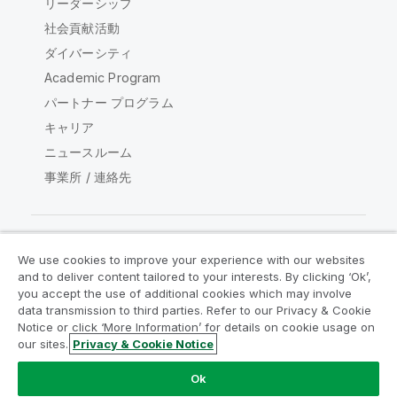
リーダーシップ
社会貢献活動
ダイバーシティ
Academic Program
パートナー プログラム
キャリア
ニュースルーム
事業所 / 連絡先
We use cookies to improve your experience with our websites
Qlik コミュニティ
and to deliver content tailored to your interests. By clicking ‘Ok’,
you accept the use of additional cookies which may involve
data transmission to third parties. Refer to our Privacy & Cookie
法的契約
製品規約
Legal Policies
Notice or click ‘More Information’ for details on cookie usage on
リーガルポリシー
利用規約
商標
our sites.
Privacy & Cookie Notice
Do Not Share My Info
Ok
Copyright © 1993-2026 QlikTech International AB.無断複写・