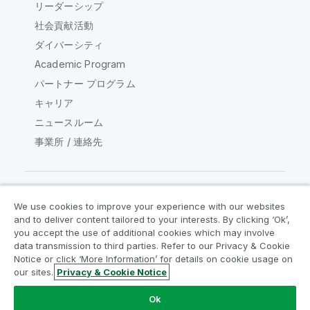
リーダーシップ
社会貢献活動
ダイバーシティ
Academic Program
パートナー プログラム
キャリア
ニュースルーム
事業所 / 連絡先
We use cookies to improve your experience with our websites
Qlik コミュニティ
and to deliver content tailored to your interests. By clicking ‘Ok’,
you accept the use of additional cookies which may involve
data transmission to third parties. Refer to our Privacy & Cookie
法的契約
製品規約
Legal Policies
Notice or click ‘More Information’ for details on cookie usage on
リーガルポリシー
利用規約
商標
our sites.
Privacy & Cookie Notice
Do Not Share My Info
Ok
Copyright © 1993-2026 QlikTech International AB.無断複写・