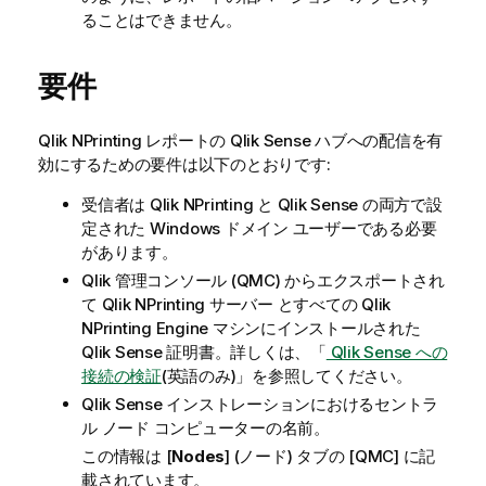
ることはできません。
要件
Qlik NPrinting
レポートの
Qlik Sense
ハブへの配信を有
効にするための要件は以下のとおりです:
受信者は
Qlik NPrinting
と
Qlik Sense
の両方で設
定された Windows ドメイン ユーザーである必要
があります。
Qlik 管理コンソール
(QMC) からエクスポートされ
て
Qlik NPrinting サーバー
とすべての
Qlik
NPrinting Engine
マシンにインストールされた
Qlik Sense
証明書。詳しくは、「
Qlik Sense への
接続の検証
(英語のみ)
」を参照してください。
Qlik Sense
インストレーションにおけるセントラ
ル ノード コンピューターの名前。
この情報は [
Nodes
] (ノード) タブの [QMC] に記
載されています。