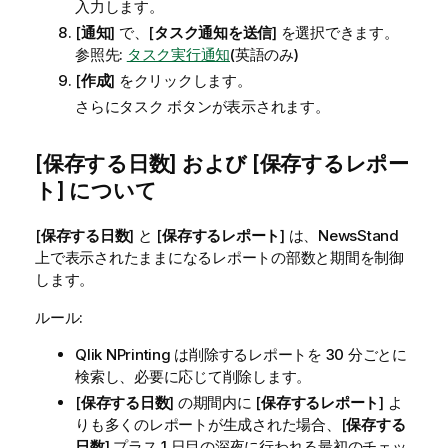
入力します。
[
通知
] で、[
タスク通知を送信
] を選択できます。
参照先:
タスク実行通知
(英語のみ)
[
作成
] をクリックします。
さらにタスク ボタンが表示されます。
[
保存する日数
] および [
保存するレポー
ト
] について
[
保存する日数
] と [
保存するレポート
] は、
NewsStand
上で表示されたままになるレポートの部数と期間を制御
します。
ルール:
Qlik NPrinting
は削除するレポートを 30 分ごとに
検索し、必要に応じて削除します。
[
保存する日数
] の期間内に [
保存するレポート
] よ
りも多くのレポートが生成された場合、[
保存する
日数
] プラス 1 日目の深夜に行われる最初のチェッ