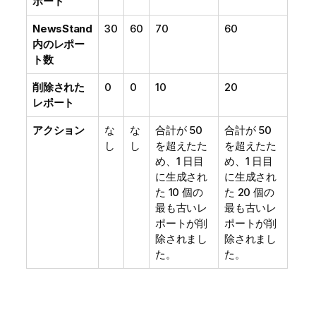
ポート
NewsStand
30
60
70
60
内のレポー
ト数
削除された
0
0
10
20
レポート
アクション
な
な
合計が 50
合計が 50
し
し
を超えたた
を超えたた
め、1 日目
め、1 日目
に生成され
に生成され
た 10 個の
た 20 個の
最も古いレ
最も古いレ
ポートが削
ポートが削
除されまし
除されまし
た。
た。