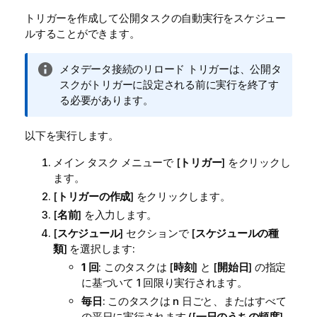
トリガーを作成して公開タスクの自動実行をスケジュー
ルすることができます。
情
メタデータ接続のリロード トリガーは、公開タ
報
スクがトリガーに設定される前に実行を終了す
メ
る必要があります。
モ
以下を実行します。
メイン タスク メニューで [
トリガー
] をクリックし
ます。
[
トリガーの作成
] をクリックします。
[
名前
] を入力します。
[
スケジュール
] セクションで [
スケジュールの種
類
] を選択します:
1 回
: このタスクは [
時刻
] と [
開始日
] の指定
に基づいて 1 回限り実行されます。
毎日
: このタスクは n 日ごと、またはすべて
の平日に実行されます ([
一日のうちの頻度
]