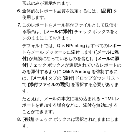
形式のみが表示されます。
全体的なレポート品質を設定するには、[
品質
] を
使用します。
このレポートをメール添付ファイルとして送信す
る場合は、[
メールに添付
] チェック ボックスをオ
ンのままにしておきます。
デフォルトでは、
Qlik NPrinting
はすべてのレポー
トをメール メッセージに添付します ([
メールに添
付
] が無効になっているものを含む)。[
メールに添
付
] チェック ボックスが選択されているレポートの
みを添付するように
Qlik NPrinting
を強制するに
は、[
メール
] タブの [
添付
] ドロップダウン リスト
で [
添付ファイルの選択
] を選択する必要がありま
す。
たとえば、メールの本文に埋め込まれる
HTML
レ
ポートを追加する場合などに、添付を無効にする
ことができます。
[
有効
] チェック ボックスは選択されたままにしま
す。