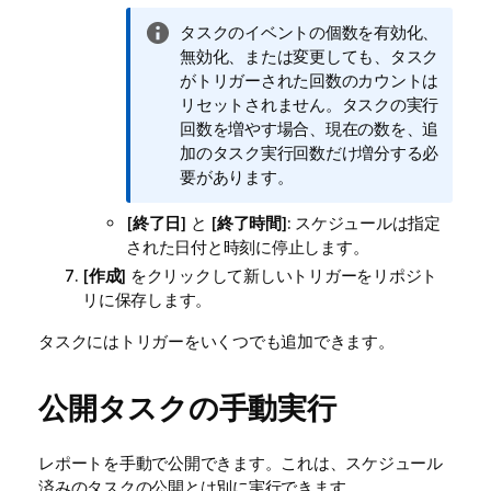
情
タスクのイベントの個数を有効化、
報
無効化、または変更しても、タスク
メ
がトリガーされた回数のカウントは
モ
リセットされません。タスクの実行
回数を増やす場合、現在の数を、追
加のタスク実行回数だけ増分する必
要があります。
[
終了日
] と [
終了時間
]: スケジュールは指定
された日付と時刻に停止します。
[
作成
] をクリックして新しいトリガーをリポジト
リに保存します。
タスクにはトリガーをいくつでも追加できます。
公開タスクの手動実行
レポートを手動で公開できます。これは、スケジュール
済みのタスクの公開とは別に実行できます。