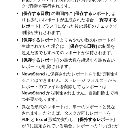
クで削除が実行されます。
[
保存する日数
] の期間内に [
保存するレポート
] よ
りも少ないレポートが生成された場合、[
保存する
レポート
] プラス 1 になった後の最初のチェックで
削除が実行されます。
[
保存するレポート
] よりも少ない数のレポートが
生成されていた場合は、[
保存する日数
] の制限を
超えた後でもすべてのレポートが保持されます。
[
保存するレポート
] の最大数を超過する最も古い
レポートが削除されます。
NewsStand
に保存されたレポートを手動で削除す
ることはできません。ストレージ フォルダーから
レポートのファイルを削除してもレポートは
NewsStand
から削除されません。自動削除まで待
つ必要があります。
異なる形式のレポートは、単一のレポートと見な
されます。たとえば、タスクが同じレポートを
PDF
と
Excel
形式で実行し、[
保持するレポート
]
が 1 に設定されている場合、レポートの 1 つだけが