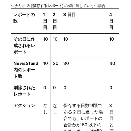
シナリオ 2: [
保存するレポート
] の値に達していない場合
レポートの
1
2
3 日目
4
数
日
日
日
目
目
目
その日に作
10
10
10
10
成されるレ
ポート
NewsStand
10
20
30
40
内のレポー
ト数
削除された
0
0
0
0
レポート
アクション
な
な
保存する日数制限で
3
し
し
ある 2 日に達した場
日
合でも、レポートの
目
合計数が 50 以下の
と