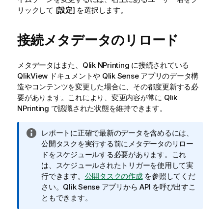
リックして [
設定
] を選択します。
接続メタデータのリロード
メタデータはまた、
Qlik NPrinting
に接続されている
QlikView
ドキュメントや
Qlik Sense
アプリのデータ構
造やコンテンツを変更した場合に、その都度更新する必
要があります。これにより、変更内容が常に
Qlik
NPrinting
で認識された状態を維持できます。
情
レポートに正確で最新のデータを含めるには、
報
公開タスクを実行する前にメタデータのリロー
メ
ドをスケジュールする必要があります。これ
モ
は、スケジュールされたトリガーを使用して実
行できます。
公開タスクの作成
を参照してくだ
さい。
Qlik Sense
アプリから API を呼び出すこ
ともできます。