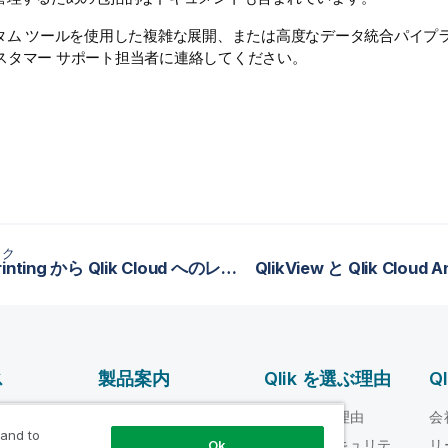
タム ツールを使用した複雑な展開、または高度なデータ統合パイプ
スタマー サポート担当者に連絡してください。
ック
Qlik NPrinting から Qlik Cloud へのレポート テンプレートのエクスポート
QlikView と Qlik Cloud 
ス
製品案内
Qlik を選ぶ理由
Q
データ統合とデータ
ルプ ビデオ
Qlik を選ぶ理由
会
品質
 and to
loper
信頼性とセキュリテ
リ
Ok