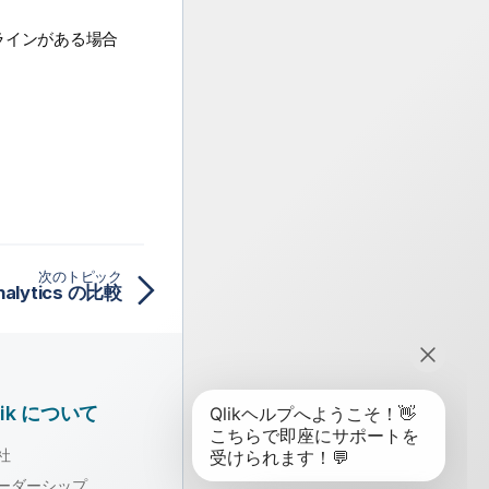
ラインがある場合
次のトピック
Analytics の比較
lik について
社
ーダーシップ