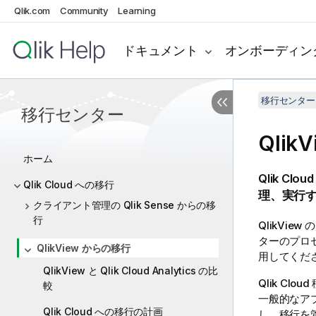
Qlik.com
Community
Learning
ドキュメント
オンボーディン
移行センター
移行センター
QlikV
ホーム
Qlik Cloud
Qlik Cloud への移行
理、実行
クライアント管理の Qlik Sense からの移
行
QlikView
の
ターのプロ
QlikView からの移行
用してくだ
QlikView と Qlik Cloud Analytics の比
Qlik Cloud
較
一般的なア
Qlik Cloud への移行の計画
し、移行を