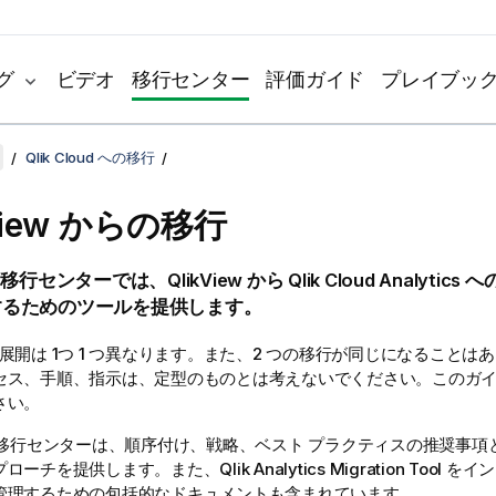
グ
ビデオ
移行センター
評価ガイド
プレイブッ
Qlik Cloud への移行
iew
からの移行
移行センターでは、
QlikView
から
Qlik Cloud Analytics
へ
するためのツールを提供します。
展開は 1つ 1 つ異なります。また、2 つの移行が同じになることは
セス、手順、指示は、定型のものとは考えないでください。このガ
さい。
移行センターは、順序付け、戦略、ベスト プラクティスの推奨事項
プローチを提供します。また、
Qlik Analytics Migration Tool
をイン
管理するための包括的なドキュメントも含まれています。