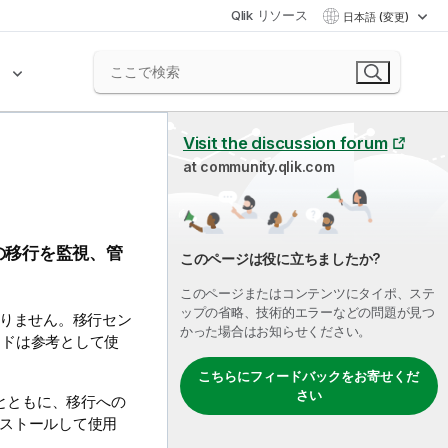
Qlik リソース
日本語 (変更)
ク
Visit the discussion forum
at community.qlik.com
の移行を監視、管
このページは役に立ちましたか?
このページまたはコンテンツにタイポ、ステ
ップの省略、技術的エラーなどの問題が見つ
ありません。移行セン
かった場合はお知らせください。
イドは参考として使
こちらにフィードバックをお寄せくだ
さい
とともに、移行への
ストールして使用