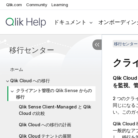
Qlik.com
Community
Learning
ドキュメント
オンボーディン
移行センター
移行センター
クラ
ホーム
Qlik Cloud
Qlik Cloud への移行
を監視、
クライアント管理の Qlik Sense からの
移行
2 つのク
同じになる
Qlik Sense Client-Managed と Qlik
い。このガ
Cloud の比較
Qlik Cloud
Qlik Cloud への移行の計画
一般的なア
Qlik Cloud テナントの展開
し、移行を