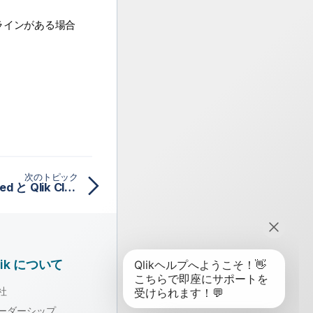
ラインがある場合
次のトピック
Qlik Sense Client-Managed と Qlik Cloud の比較
lik について
社
ーダーシップ