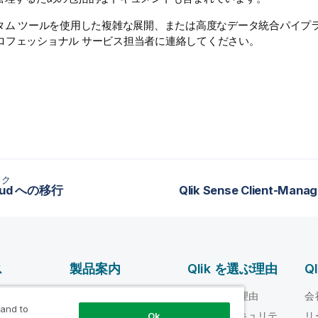
タム ツールを使用した複雑な展開、または高度なデータ統合パイプ
ロフェッショナル サービス担当者に連絡してください。
ック
loud への移行
ス
製品案内
Qlik を選ぶ理由
Q
データ統合とデータ
ルプ ビデオ
Qlik を選ぶ理由
会
品質
 and to
loper
信頼性とセキュリテ
リ
Ok