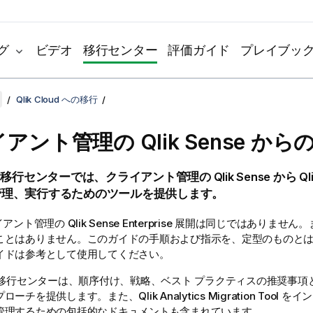
グ
ビデオ
移行センター
評価ガイド
プレイブッ
Qlik Cloud への移行
イアント管理の
Qlik Sense
からの
移行センターでは、クライアント管理の
Qlik Sense
から
Ql
管理、実行するためのツールを提供します。
ライアント管理の
Qlik Sense Enterprise
展開は同じではありません。ま
ことはありません。このガイドの手順および指示を、定型のものと
イドは参考として使用してください。
移行センターは、順序付け、戦略、ベスト プラクティスの推奨事項
プローチを提供します。また、
Qlik Analytics Migration Tool
をイン
管理するための包括的なドキュメントも含まれています。