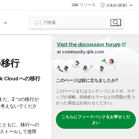
Qlik リソース
日本語 (変更)
ク
Visit the discussion forum
at community.qlik.com
移行
ik Cloud
への移行
このページは役に立ちましたか?
このページまたはコンテンツにタイポ、ステ
ップの省略、技術的エラーなどの問題が見つ
た、2 つの移行が
かった場合はお知らせください。
は考えないでくださ
こちらにフィードバックをお寄せくだ
さい
とともに、移行への
ストールして使用