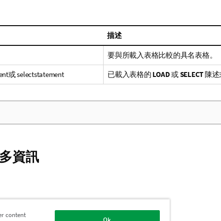
描述
要與所載入表格比較的具名表格。
ent
或
selectstatement
已載入表格的
LOAD
或
SELECT
陳述
多資訊
er content
Ok