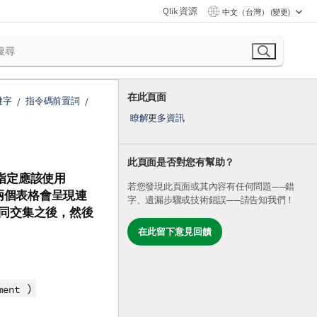
Qlik 資源
中文（台灣） (變更)
在此頁面
鍵字
指令碼前置詞
瞭解更多資訊
此頁面是否對您有幫助？
指定應該使用
若您發現此頁面或其內容有任何問題——錯
中兩個表格會呈現連
字、遺漏步驟或技術錯誤——請告知我們！
同交集之後，然後
在此留下意見回饋
)
ment