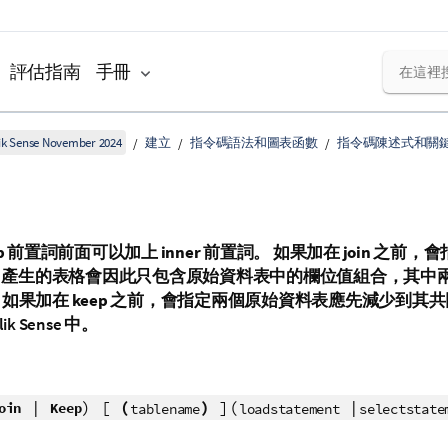
評估指南
手冊
k Sense November 2024
建立
指令碼語法和圖表函數
指令碼陳述式和關
p
前置詞前面可以加上
inner
前置詞。 如果加在
join
之前，會
 join。產生的表格會因此只包含原始資料表中的欄位值組合，其
。如果加在
keep
之前，會指定兩個原始資料表應先減少到其共
lik Sense
中。
|
) [
(
)
](
|
oin
Keep
tablename
loadstatement
selectstate