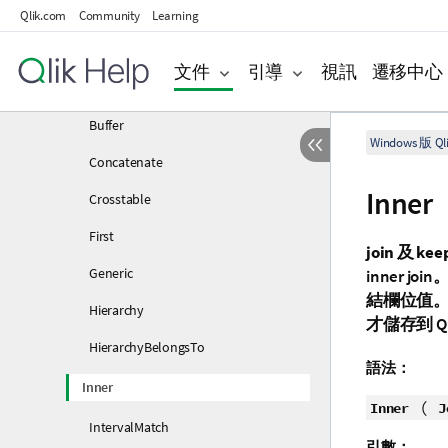
Qlik.com
Community
Learning
指令碼控制陳述式
指令碼前置詞
文件
引導
視訊
遷移中心
Add
Buffer
Windows 版 Qli
Concatenate
Inner
Crosstable
First
join
及
kee
Generic
inner
結欄位值
Hierarchy
才儲存到
Q
HierarchyBelongsTo
語法：
Inner
(
Inner
J
IntervalMatch
引數：