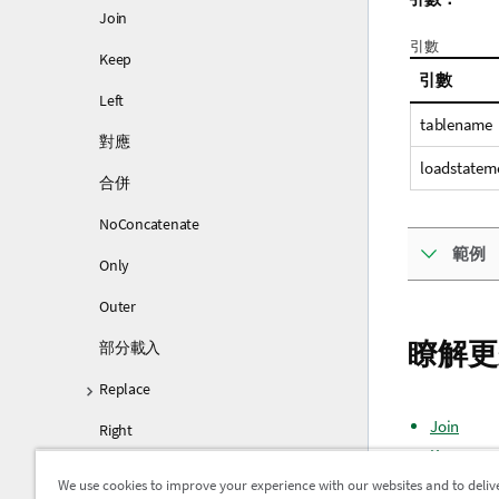
Join
引數
Keep
引數
Left
tablename
對應
loadstatem
合併
NoConcatenate
範例
Only
Outer
瞭解更
部分載入
Replace
Join
Right
Keep
Sample
Outer
We use cookies to improve your experience with our websites and to deliv