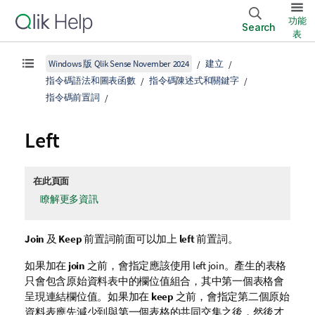
功能
Search
表
Windows 版 Qlik Sense November 2024
建立
指令碼語法和圖表函數
指令碼陳述式和關鍵字
指令碼前置詞
Left
在此頁面
瞭解更多資訊
Join
及
Keep
前置詞前面可以加上
left
前置詞。
如果加在
join
之前，會指定應該使用 left join。產生的表格
只會包含原始資料表中的欄位值組合，其中第一個表格會
呈現連結欄位值。如果加在
keep
之前，會指定第二個原始
資料表應先減少到與第一個表格的共同交集之後，然後才