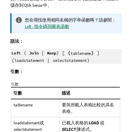
儲存到
Qlik Sense
中。
資
您在尋找使用相同名稱的字串函數嗎？請參閱：
訊
Left - 指令碼與圖表函數
備
註
語法：
(
|
) [
(
)
]
Left
Join
Keep
tablename
(
|
)
loadstatement
selectstatement
引數：
引數
引數
描述
tablename
要與所載入表格比較的具名
表格。
loadstatement
或
已載入表格的
LOAD
或
selectstatement
SELECT
陳述式。