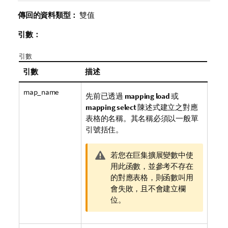
傳回的資料類型：
雙值
引數：
引數
引數
描述
map_name
先前已透過
mapping load
或
mapping select
陳述式建立之對應
表格的名稱。其名稱必須以一般單
引號括住。
警
若您在巨集擴展變數中使
告
用此函數，並參考不存在
備
的對應表格，則函數叫用
註
會失敗，且不會建立欄
位。