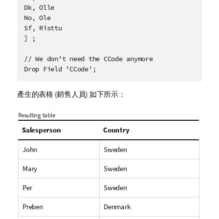
Dk, Olle

No, Ole 

Sf, Risttu

] ;

// We don't need the CCode anymore

Drop Field 'CCode';
產生的表格 (銷售人員) 如下所示：
Resulting table
Salesperson
Country
John
Sweden
Mary
Sweden
Per
Sweden
Preben
Denmark