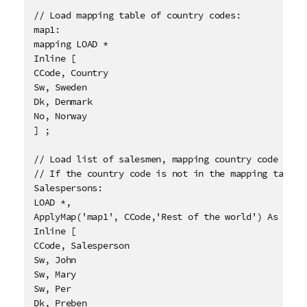
// Load mapping table of country codes:

map1:

mapping LOAD * 

Inline [

CCode, Country

Sw, Sweden

Dk, Denmark

No, Norway

] ;

// Load list of salesmen, mapping country code to co
// If the country code is not in the mapping table, 
Salespersons:

LOAD *, 

ApplyMap('map1', CCode,'Rest of the world') As Count
Inline [

CCode, Salesperson 

Sw, John

Sw, Mary

Sw, Per 

Dk, Preben
