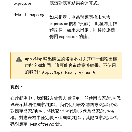
expression
應該對應其結果的運算式。
default_mapping
如果指定，則當對應表格未包含
expression
的相符值時，此值將用作
預設值。如果未指定，則將按原樣
傳回
expression
的值。
警
ApplyMap 輸出欄位的名稱不可與其中一個輸出欄
告
位的名稱相同。這可能會造成意外結果。不使用
備
的範例：
。
ApplyMap('Map', A) as A
註
範例：
在此範例中，我們載入銷售人員清單，並使用國家/地區代
碼表示其居住國家/地區。我們使用表格將國家/地區代碼
對應至國家/地區，將國家/地區代碼取代為國家/地區名
稱。對應表格中僅定義三個國家/地區，其他國家/地區代
碼對應至
'Rest of the world'
。