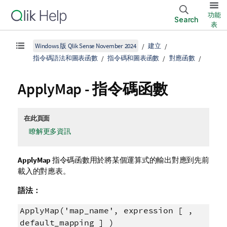
功能
Search
表
Windows 版 Qlik Sense November 2024
建立
指令碼語法和圖表函數
指令碼和圖表函數
對應函數
ApplyMap - 指令碼函數
在此頁面
瞭解更多資訊
ApplyMap
指令碼函數用於將某個運算式的輸出對應到先前
載入的對應表。
語法：
ApplyMap('map_name', expression [ ,
default_mapping ] )