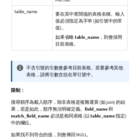
table_name
要在其中查閱值的表格名稱。輸入
值必須指定為字串 (如引號中的常
值)。
如果省略
table_name
，則會採用
目前表格。
資
不含引號的引數會參考目前表格。若要參考其他
訊
表格，請將引數含括在單引號中。
備
註
限制：
搜尋順序為載入順序，除非表格是複雜運算 (如 join) 的結
果，若是如此，順序無法明確定義。
field_name
和
match_field_name
必須是相同表格 (以
table_name
指定)
中的欄位。
如果找不到符合的值，則會傳回
NULL
。