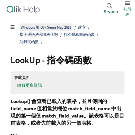
功能
Search
表
Windows 版 Qlik Sense May 2025
建立
指令碼語法和圖表函數
指令碼和圖表函數
記錄間函數
LookUp - 指令碼函數
在此頁面
瞭解更多資訊
Lookup()
會查看已載入的表格，並且傳回的
field_name
值相當於欄位
match_field_name
中出
現的第一個值
match_field_value
。該表格可以是目
前表格，或者先前載入的另一個表格。