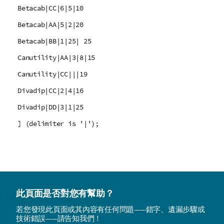
Betacab|CC|6|5|10
Betacab|AA|5|2|20
Betacab|BB|1|25| 25
Canutility|AA|3|8|15
Canutility|CC|||19
Divadip|CC|2|4|16
Divadip|DD|3|1|25
] (delimiter is '|');
此頁面是否對您有幫助？
若您發現此頁面或其內容有任何問題——錯字、遺漏步驟或
技術錯誤——請告知我們！