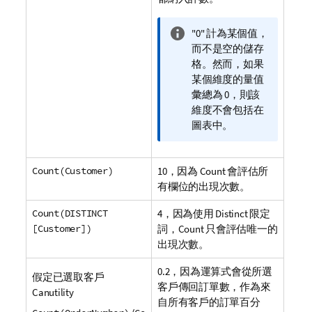
資
"0" 計為某個值，
訊
而不是空的儲存
備
格。然而，如果
註
某個維度的量值
彙總為 0，則該
維度不會包括在
圖表中。
Count(Customer)
10，因為
Count
會評估所
有欄位的出現次數。
Count(DISTINCT
4，因為使用
Distinct
限定
[Customer])
詞，
Count
只會評估唯一的
出現次數。
0.2，因為運算式會從所選
假定已選取客戶
客戶傳回訂單數，作為來
Canutility
自所有客戶的訂單百分