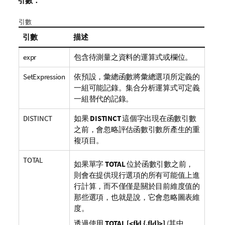
引數：
引數
引數
描述
expr
包含待測量之資料的運算式或欄位。
SetExpression
依預設，彙總函數將彙總選項所定義的
一組可能記錄。集合分析運算式可定義
一組替代的記錄。
DISTINCT
如果
DISTINCT
這個字出現在函數引數
之前，會忽略評估函數引數所產生的重
複項目。
TOTAL
如果單字
TOTAL
位於函數引數之前，
則會在提供現行選項的所有可能值上進
行計算，而不僅僅是關於目前維度值的
那些選項，也就是說，它會忽略圖表維
度。
透過使用
TOTAL [<fld {.fld}>]
(其中