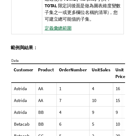
TOTAL
限定詞後面是做為圖表維度變數
子集之一或更多欄位名稱的清單)，您
可建立總可能值的子集。
定義彙總範圍
範例與結果：
Data
Customer
Product
OrderNumber
UnitSales
Unit
Price
Astrida
AA
1
4
16
Astrida
AA
7
10
15
Astrida
BB
4
9
9
Betacab
BB
6
5
10
Betacab
CC
5
2
20