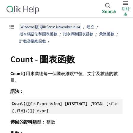
功能
Search
表
Windows 版 Qlik Sense November 2024
建立
指令碼語法和圖表函數
指令碼和圖表函數
彙總函數
計數器彙總函數
Count
- 圖表函數
Count()
用來彙總每一個圖表維度中值、文字及數值的數
目。
語法：
Count(
{[SetExpression] [
DISTINCT
] [
TOTAL
[<fld
)
{,fld}>]]} expr
傳回的資料類型：
整數