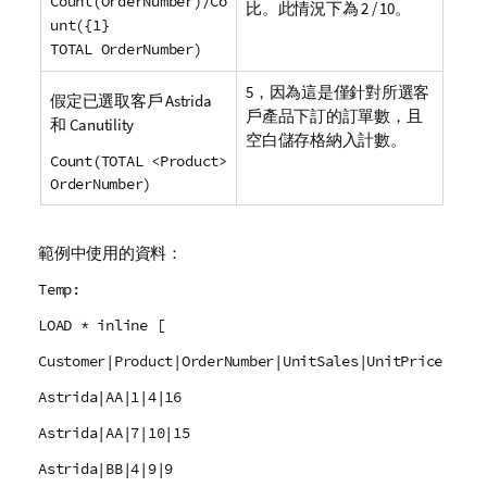
Count(OrderNumber)/Co
比。此情況下為 2 / 10。
unt({1}
TOTAL OrderNumber)
5，因為這是僅針對所選客
假定已選取客戶 Astrida
戶產品下訂的訂單數，且
和 Canutility
空白儲存格納入計數。
Count(TOTAL <Product>
OrderNumber)
範例中使用的資料：
Temp:
LOAD * inline [
Customer|Product|OrderNumber|UnitSales|UnitPrice
Astrida|AA|1|4|16
Astrida|AA|7|10|15
Astrida|BB|4|9|9