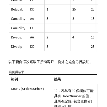
Betacab
DD
1
25
25
Canutility
AA
3
8
15
Canutility
CC
19
Divadip
AA
2
4
16
Divadip
DD
3
25
以下範例假設選取了所有客戶，例外之處會另行說明。
範例與結果
範例
結果
Count(OrderNumber)
10，因為有 10 個欄位可能
具有
OrderNumber
的值，
且所有記錄 (包含空白者)
都納入計數。