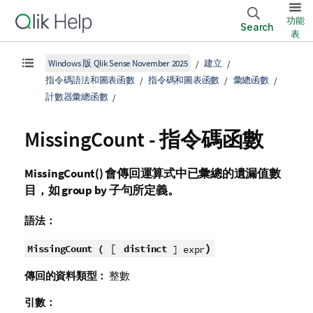
功能
Search
表
Windows 版 Qlik Sense November 2025
建立
指令碼語法和圖表函數
指令碼和圖表函數
彙總函數
計數器彙總函數
MissingCount - 指令碼函數
MissingCount()
會傳回運算式中已彙總的遺漏值數
目，如
group by
子句所定義。
語法：
[
)
MissingCount (
distinct
] expr
傳回的資料類型：
整數
引數：