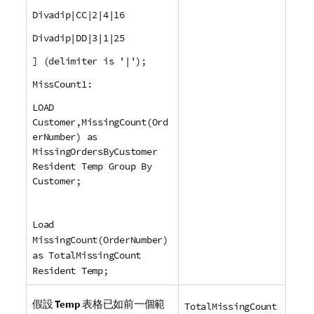
Divadip|CC|2|4|16
Divadip|DD|3|1|25
] (delimiter is '|');
MissCount1:
LOAD
Customer,MissingCount(Ord
erNumber) as
MissingOrdersByCustomer
Resident Temp Group By
Customer;
Load
MissingCount(OrderNumber)
as TotalMissingCount
Resident Temp;
假設
Temp
表格已如前一個範
TotalMissingCount