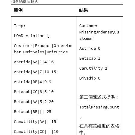
指令碼處理範例
範例
結果
Temp:
Customer
MissingOrdersByCu
LOAD * inline [
stomer
Customer|Product|OrderNum
Astrida 0
ber|UnitSales|UnitPrice
Betacab 1
Astrida|AA|1|4|16
Canutility 2
Astrida|AA|7|10|15
Divadip 0
Astrida|BB|4|9|9
Betacab|CC|6|5|10
第二個陳述式提供：
Betacab|AA|5|2|20
TotalMissingCount
Betacab|BB||| 25
3
Canutility|AA|||15
在具有該維度的表格
Canutility|CC| ||19
中。