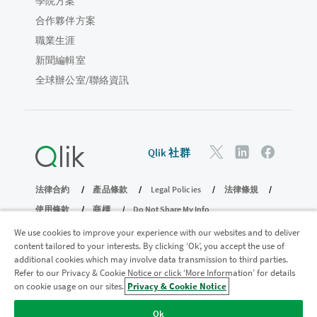
學院方案
合作夥伴方案
職業生涯
新聞編輯室
全球辦公室/聯絡資訊
Qlik 社群
法律合約
產品條款
Legal Policies
法律條規
使用條款
商標
Do Not Share My Info
© 1993-2026 QlikTech International AB。保留所有權利。
We use cookies to improve your experience with our websites and to deliver
content tailored to your interests. By clicking ‘Ok’, you accept the use of
additional cookies which may involve data transmission to third parties.
Refer to our Privacy & Cookie Notice or click ‘More Information’ for details
加入分析現代化計畫
on cookie usage on our sites.
Privacy & Cookie Notice
透過分析現代化程式進行現代化而不犧牲寶貴的 QlikView 應用
Ok