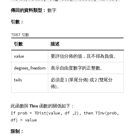
傳回的資料類型：
數字
引數：
TDIST 引數
引數
描述
value
要評估分佈的值，且不得為負值。
degrees_freedom
表示自由度數字的正整數。
tails
必須是 1 (單尾分佈) 或 2 (雙尾分
佈)。
此函數與
TInv
函數的關係如下：
If prob = TDist(value, df ,2), then TInv(prob,
df) = value
限制：