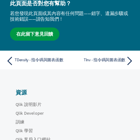
此頁面是否對您有幫助？
若您發現此頁面或其內容有任何問題——錯字、遺漏步驟或
技術錯誤——請告知我們！
在此留下意見回饋
TDensity - 指令碼與圖表函數
TInv - 指令碼與圖表函數
資源
Qlik 說明影片
Qlik Developer
訓練
Qlik 學習
Qlik 客戶入口網站