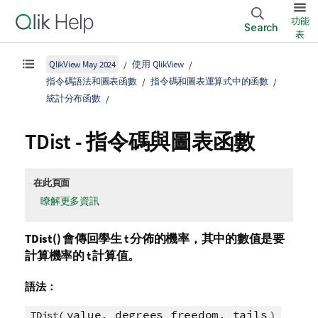
功能
Search
表
QlikView May 2024
使用 QlikView
指令碼語法和圖表函數
指令碼和圖表運算式中的函數
統計分布函數
TDist - 指令碼與圖表函數
在此頁面
瞭解更多資訊
TDist()
會傳回學生
t
分佈的機率，其中的數值是要
計算機率的
t
計算值。
語法：
value, degrees_freedom, tails
TDist(
)