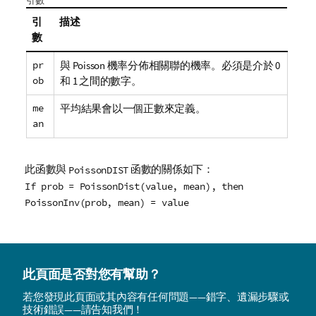
引數
引
描述
數
pr
與 Poisson 機率分佈相關聯的機率。必須是介於 0
ob
和 1 之間的數字。
me
平均結果會以一個正數來定義。
an
此函數與
函數的關係如下：
PoissonDIST
If prob = PoissonDist(value, mean), then
PoissonInv(prob, mean) = value
此頁面是否對您有幫助？
若您發現此頁面或其內容有任何問題——錯字、遺漏步驟或
技術錯誤——請告知我們！