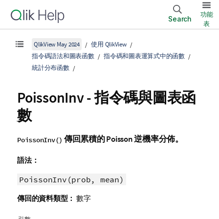
功能
Search
表
QlikView May 2024
使用 QlikView
指令碼語法和圖表函數
指令碼和圖表運算式中的函數
統計分布函數
PoissonInv - 指令碼與圖表函
數
傳回累積的 Poisson 逆機率分佈。
PoissonInv()
語法：
PoissonInv(prob, mean)
傳回的資料類型：
數字