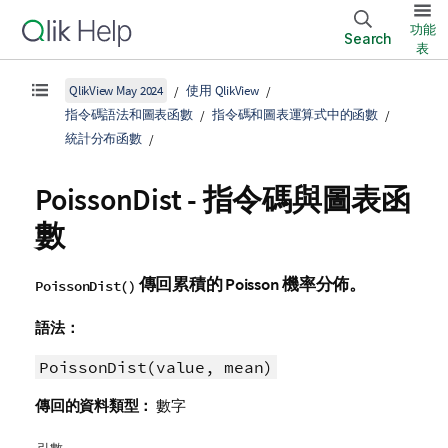
功能
Search
表
QlikView May 2024
使用 QlikView
指令碼語法和圖表函數
指令碼和圖表運算式中的函數
統計分布函數
PoissonDist - 指令碼與圖表函
數
傳回累積的 Poisson 機率分佈。
PoissonDist()
語法：
PoissonDist(value, mean)
傳回的資料類型：
數字