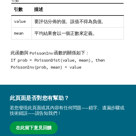
引數
引數
描述
value
要評估分佈的值。該值不得為負值。
mean
平均結果會以一個正數來定義。
此函數與
函數的關係如下：
PoissonInv
If prob = PoissonDist(value, mean), then
PoissonInv(prob, mean) = value
此頁面是否對您有幫助？
若您發現此頁面或其內容有任何問題——錯字、遺漏步驟或
技術錯誤——請告知我們！
在此留下意見回饋