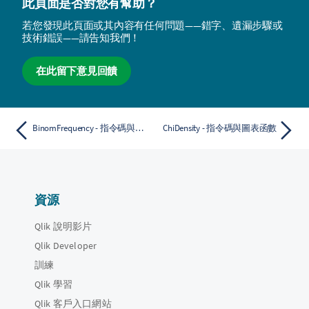
此頁面是否對您有幫助？
若您發現此頁面或其內容有任何問題——錯字、遺漏步驟或
技術錯誤——請告知我們！
在此留下意見回饋
BinomFrequency - 指令碼與圖表函數
ChiDensity - 指令碼與圖表函數
資源
Qlik 說明影片
Qlik Developer
訓練
Qlik 學習
Qlik 客戶入口網站