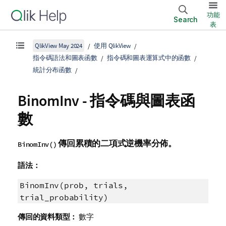
功能
Search
表
QlikView May 2024
使用 QlikView
指令碼語法和圖表函數
指令碼和圖表運算式中的函數
統計分布函數
BinomInv - 指令碼與圖表函
數
傳回累積的二項式逆機率分佈。
BinomInv()
語法：
BinomInv(prob, trials,
trial_probability)
傳回的資料類型：
數字