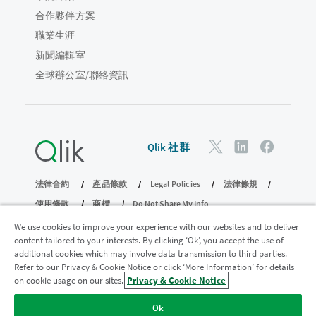
合作夥伴方案
職業生涯
新聞編輯室
全球辦公室/聯絡資訊
Qlik 社群
法律合約
產品條款
Legal Policies
法律條規
使用條款
商標
Do Not Share My Info
© 1993-2026 QlikTech International AB。保留所有權利。
We use cookies to improve your experience with our websites and to deliver
content tailored to your interests. By clicking ‘Ok’, you accept the use of
additional cookies which may involve data transmission to third parties.
Refer to our Privacy & Cookie Notice or click ‘More Information’ for details
加入分析現代化計畫
on cookie usage on our sites.
Privacy & Cookie Notice
透過分析現代化程式進行現代化而不犧牲寶貴的 QlikView 應用
Ok