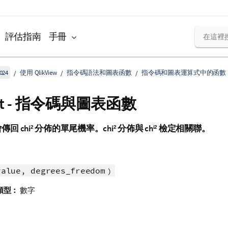
評估指南
手冊
024
使用 QlikView
指令碼語法和圖表函數
指令碼和圖表運算式中的函數
ist - 指令碼與圖表函數
會傳回
chi
分佈的單尾機率。
chi
分佈與
ch
檢定相關聯。
2
2
i2
value, degrees_freedom
)
類型：
數字