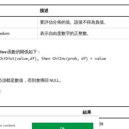
描述
要評估分佈的值。該值不得為負值。
eedom
表示自由度數字的正整數。
iInv
函數的關係如下：
ChiDist(value,df), then ChiInv(prob, df) = value
必須都是數值，否則會傳回
NULL
。
：
結果
 15)
傳回 0.9238
er content
Ok