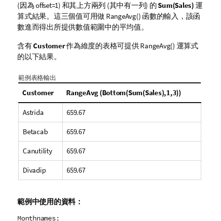
(因為
offset=1
) 和其上方兩列 (其中有一列) 的
Sum(Sales)
運
算式結果。這三個值可用做
RangeAvg()
函數的輸入，該函
數進而得出所提供數值範圍中的平均值。
含有
Customer
作為維度的表格可提供
RangeAvg()
運算式
的以下結果。
範例表格輸出
Customer
RangeAvg (Bottom(Sum(Sales),1,3))
Astrida
659.67
Betacab
659.67
Canutility
659.67
Divadip
659.67
範例中使用的資料：
Monthnames: