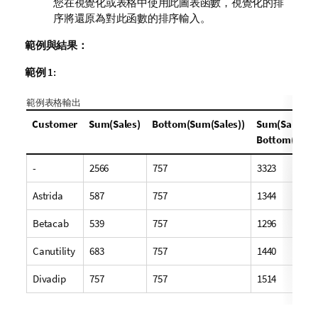
您在視覺化或表格中使用此圖表函數，視覺化的排
序將還原為對此函數的排序輸入。
範例與結果：
範例 1:
範例表格輸出
Customer
Sum(Sales)
Bottom(Sum(Sales))
Sum(Sales) +
Bottom(Sum(S
-
2566
757
3323
Astrida
587
757
1344
Betacab
539
757
1296
Canutility
683
757
1440
Divadip
757
757
1514