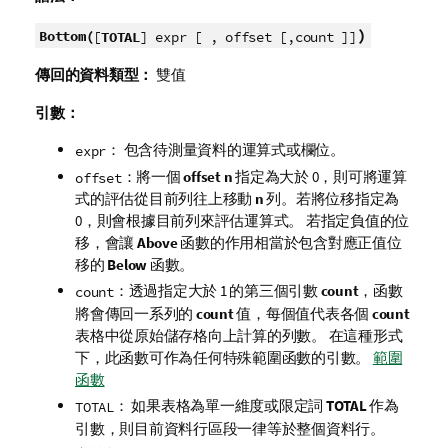
)
Bottom(
[
TOTAL
] expr [ , offset [,count ]]
傳回的資料類型：
雙值
引數：
： 包含待測量資料的運算式或欄位。
expr
：將一個
offset
n
指定為大於 0，則可將運算
offset
式的評估從目前列往上移動
n
列。若將位移指定為
0，則會根據目前列來評估運算式。 若指定負值的位
移，會讓
Above
函數的作用相當於包含對應正值位
移的
Below
函數。
：透過指定大於 1 的第三個引數
count
，函數
count
將會傳回一系列的
count
值，每個值代表各個
count
表格中從原始儲存格向上計算的列數。 在這種形式
下，此函數可作為任何特殊範圍函數的引數。
範圍
函數
： 如果表格為單一維度或限定詞
TOTAL
作為
TOTAL
引數，則目前資料行區段一律等於整個資料行。