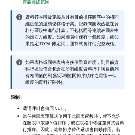
定義彙總範圍
資
資料行區段被定義為具有目前排序順序中的相同
訊
維度值的連續儲存格子集。記錄間圖表函數在資
備
料行區段中進行計算，不包括同等連續表圖表中
註
的最右方維度。如果圖表中僅有一個維度，或如
果指定
TOTAL
限定詞，運算式會評估完整表格。
資
如果表格或同等表格有多個垂直維度，則目前資
訊
料行區段僅會包含在所有維度資料行中與目前列
備
有相同值的列 (顯示欄位間排序順序之最後一個
註
維度的資料行除外)。
限制：
遞迴呼叫會傳回
NULL
。
當任何圖表運算式使用了此圖表函數時，就不允許
在圖表中依據 Y 值排序，或在表格中依據運算式資料
行排序。因此，這些排序替代選項會自動停用。若