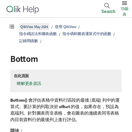
功能
Search
表
QlikView May 2024
使用 QlikView
指令碼語法和圖表函數
指令碼和圖表運算式中的函數
記錄間函數
Bottom
在此頁面
瞭解更多資訊
Bottom()
會評估表格中資料行區段的最後 (底端) 列中的運
算式。要計算的列取決於
offset
的值，如果存在，預設為
底端列。針對圖表而非表格，會在圖表的連續表同等表格
內目前資料行的最後列上進行評估。
語法：