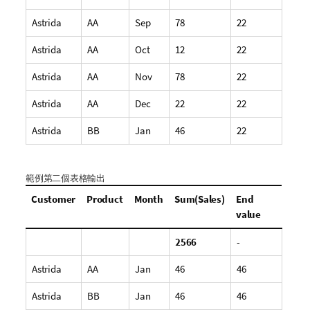
Astrida
AA
Sep
78
22
Astrida
AA
Oct
12
22
Astrida
AA
Nov
78
22
Astrida
AA
Dec
22
22
Astrida
BB
Jan
46
22
範例第二個表格輸出
Customer
Product
Month
Sum(Sales)
End
value
2566
-
Astrida
AA
Jan
46
46
Astrida
BB
Jan
46
46