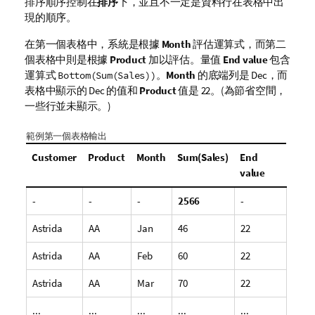
排序順序控制在
排序
下，並且不一定是資料行在表格中出
現的順序。
在第一個表格中，系統是根據
Month
評估運算式，而第二
個表格中則是根據
Product
加以評估。量值
End value
包含
運算式
。
Month
的底端列是
Dec
，而
Bottom(Sum(Sales))
表格中顯示的
Dec
的值和
Product
值是 22。(為節省空間，
一些行並未顯示。)
範例第一個表格輸出
Customer
Product
Month
Sum(Sales)
End
value
-
-
-
2566
-
Astrida
AA
Jan
46
22
Astrida
AA
Feb
60
22
Astrida
AA
Mar
70
22
...
...
...
...
...