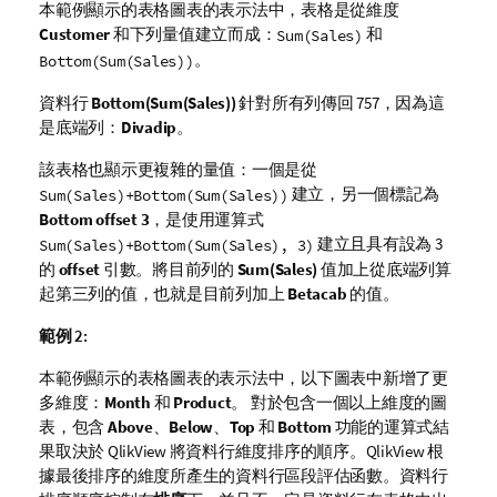
本範例顯示的表格圖表的表示法中，表格是從維度
Customer
和下列量值建立而成：
和
Sum(Sales)
。
Bottom(Sum(Sales))
資料行
Bottom(Sum(Sales))
針對所有列傳回 757，因為這
是底端列：
Divadip
。
該表格也顯示更複雜的量值：一個是從
建立，另一個標記為
Sum(Sales)+Bottom(Sum(Sales))
Bottom offset 3
，是使用運算式
建立且具有設為
3
Sum(Sales)+Bottom(Sum(Sales), 3)
的
offset
引數。將目前列的
Sum(Sales)
值加上從底端列算
起第三列的值，也就是目前列加上
Betacab
的值。
範例 2:
本範例顯示的表格圖表的表示法中，以下圖表中新增了更
多維度：
Month
和
Product
。 對於包含一個以上維度的圖
表，包含
Above
、
Below
、
Top
和
Bottom
功能的運算式結
果取決於
QlikView
將資料行維度排序的順序。
QlikView
根
據最後排序的維度所產生的資料行區段評估函數。資料行