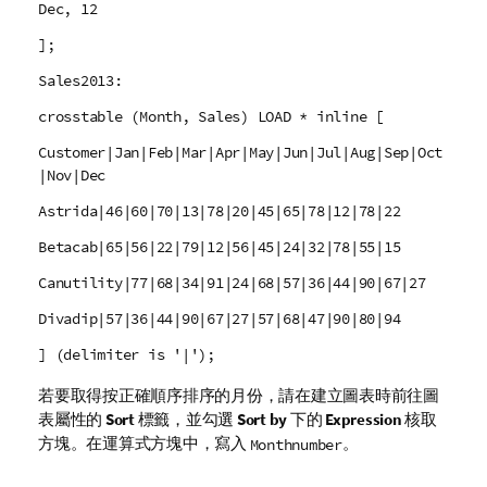
Dec, 12
];
Sales2013:
crosstable (Month, Sales) LOAD * inline [
Customer|Jan|Feb|Mar|Apr|May|Jun|Jul|Aug|Sep|Oct
|Nov|Dec
Astrida|46|60|70|13|78|20|45|65|78|12|78|22
Betacab|65|56|22|79|12|56|45|24|32|78|55|15
Canutility|77|68|34|91|24|68|57|36|44|90|67|27
Divadip|57|36|44|90|67|27|57|68|47|90|80|94
] (delimiter is '|');
若要取得按正確順序排序的月份，請在建立圖表時前往圖
表屬性的
Sort
標籤，並勾選
Sort by
下的
Expression
核取
方塊。在運算式方塊中，寫入
。
Monthnumber