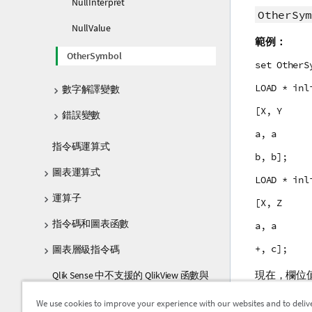
NullInterpret
OtherSym
NullValue
範例：
OtherSymbol
set OtherS
LOAD * inl
數字解譯變數
[X, Y
錯誤變數
a, a
指令碼運算式
b, b];
圖表運算式
LOAD * inl
運算子
[X, Z
指令碼和圖表函數
a, a
+, c];
圖表層級指令碼
現在，欄位值 
Qlik Sense 中不支援的 QlikView 函數與
陳述式
We use cookies to improve your experience with our websites and to deliv