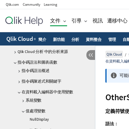
Qlik.com
Community
Learning
使用 Direct Query 直接存取雲端資料庫
Qlik 資料閘道 - 直接存取
文件
引導
視訊
遷移中心
Qlik Cloud 分析中的資料來源
Qlik Cloud
簡介
新功能
分析
資料整合
管理
自
®
從檔案載入資料
Qlik Cloud 分析 中的分析來源
Qlik Cloud
在資料載入編
指令碼語法和圖表函數
指令碼語法概述
可能
指令碼陳述式和關鍵字
在資料載入編輯器中使用變數
Other
系統變數
值處理變數
定義符號
NullDisplay
語法：