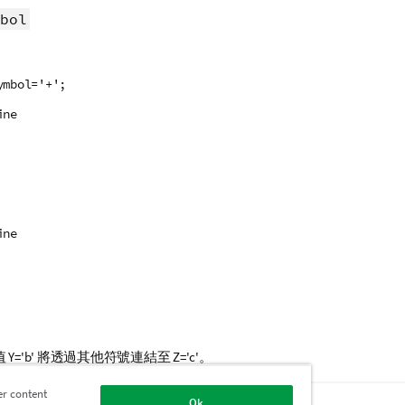
bol
ymbol='+';
ine
ine
Y='b' 將透過其他符號連結至 Z='c'。
er content
Ok