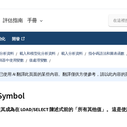
評估指南
手冊
動化
開發
分析資料
載入和模型化分析資料
載入分析資料
指令碼語法和圖表函數
輯器中使用變數
值處理變數
已使用 AI 翻譯此頁面的某些內容。翻譯僅供方便參考，請以此內容
Symbol
使其成為在
LOAD/SELECT
陳述式前的「所有其他值」。 這是使