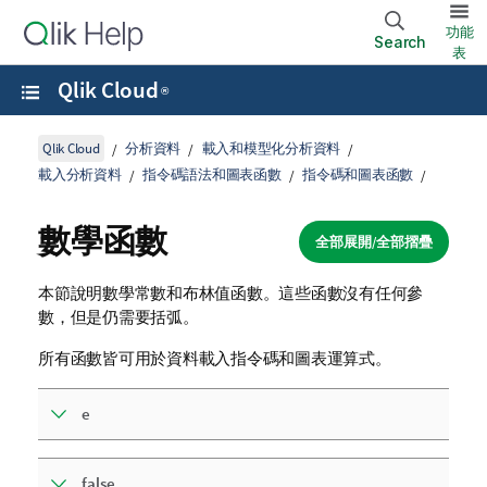
功能
Search
表
Qlik Cloud
®
Qlik Cloud
分析資料
載入和模型化分析資料
載入分析資料
指令碼語法和圖表函數
指令碼和圖表函數
數學函數
全部展開/全部摺疊
本節說明數學常數和布林值函數。這些函數沒有任何參
數，但是仍需要括弧。
所有函數皆可用於
資料載入指令碼
和圖表運算式。
e
false