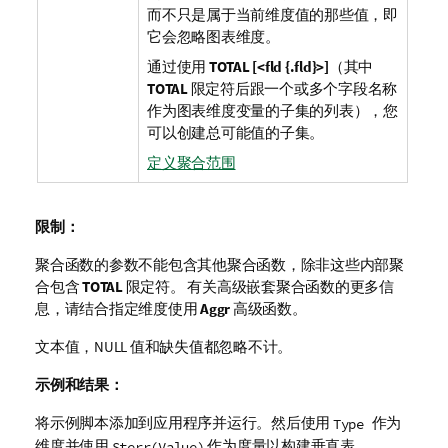
而不只是属于当前维度值的那些值，即
它会忽略图表维度。
通过使用
TOTAL [<fld {.fld}>]
（其中
TOTAL
限定符后跟一个或多个字段名称
作为图表维度变量的子集的列表），您
可以创建总可能值的子集。
定义聚合范围
限制：
聚合函数的参数不能包含其他聚合函数，除非这些内部聚
合包含
TOTAL
限定符。 有关高级嵌套聚合函数的更多信
息，请结合指定维度使用
Aggr
高级函数。
文本值，
NULL
值和缺失值都忽略不计。
示例和结果：
将示例脚本添加到应用程序并运行。然后使用
作为
Type
维度并使用
作为度量以构建垂直表。
Sterr(Value)