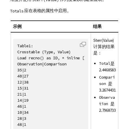
应在表格的属性中启用。
Totals
示例
结果
Sterr(Value)
Table1:

计算的结果
复制代码到剪贴板
Crosstable (Type, Value)

是：
Load recno() as ID, * inline [

Total
是
Observation|Comparison

2.4468583
35|2

40|27

Compari
12|38

son
是
15|31

3.2674431
21|1

Observa
14|19

tion
是
46|1

2.7968733
10|34

28|3

48|1
