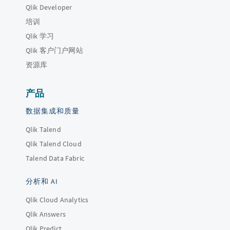
Qlik Developer
培训
Qlik 学习
Qlik 客户门户网站
资源库
产品
数据集成和质量
Qlik Talend
Qlik Talend Cloud
Talend Data Fabric
分析和 AI
Qlik Cloud Analytics
Qlik Answers
Qlik Predict