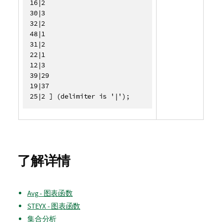
16|2

30|3

32|2

48|1

31|2

22|1

12|3

39|29

19|37

25|2 ] (delimiter is '|');
了解详情
Avg - 图表函数
STEYX - 图表函数
集合分析