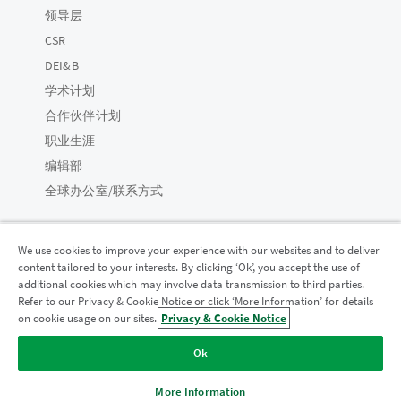
领导层
CSR
DEI&B
学术计划
合作伙伴计划
职业生涯
编辑部
全球办公室/联系方式
We use cookies to improve your experience with our websites and to deliver
content tailored to your interests. By clicking ‘Ok’, you accept the use of
Qlik 社区
additional cookies which may involve data transmission to third parties.
Refer to our Privacy & Cookie Notice or click ‘More Information’ for details
on cookie usage on our sites.
Privacy & Cookie Notice
法律协议
产品条款
Legal Policies
法律条规
Ok
使用条款
商标
Do Not Share My Info
版权所有 © 1993-2026 QlikTech International AB。保留所有权利。
More Information