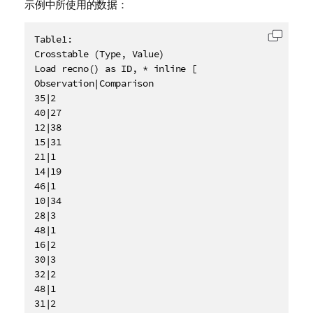
示例中所使用的数据：
Table1:

复制代
Crosstable (Type, Value)

Load recno() as ID, * inline [

Observation|Comparison

35|2

40|27

12|38

15|31

21|1

14|19

46|1

10|34

28|3

48|1

16|2

30|3

32|2

48|1

31|2
