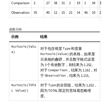
Comparison
2
27
38
31
1
19
1
34
3
1
Observation
35
40
12
15
21
14
46
10
28
4
函数示例
示例
结果
Kurtosis(Valu
对于包含维度
Type
和度量
e)
Kurtosis(Value)
的表格，如果显
示表格的
合计
，并且数字格式设置
为 3 个有效数字，则结果为 1.252。
对于
Comparison
，结果为 1.161，对
于
Observation
，结果为 1.115。
Kurtosis(TOTA
对于
Type
的全部值，结果为 1.252，
L Value))
因为
TOTAL
限定符意味着忽略维
度。