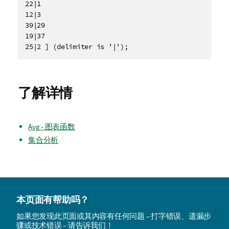
22|1

12|3

39|29

19|37

25|2 ] (delimiter is '|');
了解详情
Avg - 图表函数
集合分析
本页面有帮助吗？
如果您发现此页面或其内容有任何问题 – 打字错误、遗漏步
骤或技术错误 – 请告诉我们！