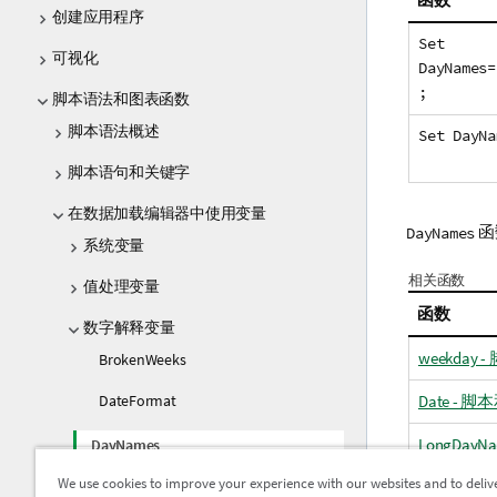
创建应用程序
Set
可视化
DayNames=
;
脚本语法和图表函数
脚本语法概述
Set DayNa
脚本语句和关键字
在数据加载编辑器中使用变量
函
DayNames
系统变量
相关函数
值处理变量
函数
数字解释变量
weekday
BrokenWeeks
Date - 
DateFormat
LongDayN
DayNames
We use cookies to improve your experience with our websites and to deliv
DecimalSep