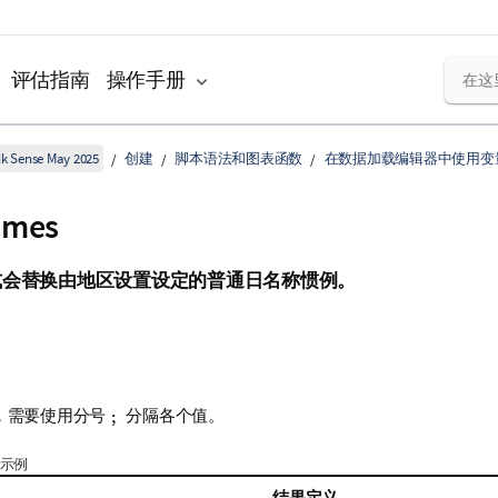
评估指南
操作手册
k Sense May 2025
创建
脚本语法和图表函数
在数据加载编辑器中使用变
ames
式会替换由地区设置设定的普通日名称惯例。
，需要使用分号
分隔各个值。
;
数示例
结果定义