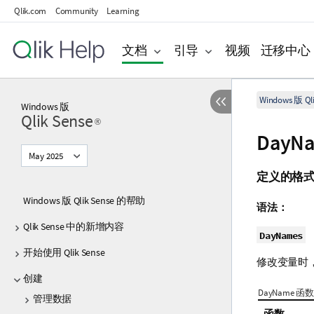
Qlik.com
Community
Learning
文档
引导
视频
迁移中心
Windows 版 Qli
Windows
版
Qlik Sense
®
DayN
May 2025
定义的格
Windows 版 Qlik Sense 的帮助
语法：
Qlik Sense 中的新增内容
DayNames
开始使用 Qlik Sense
修改变量时
创建
DayName 函
管理数据
函数