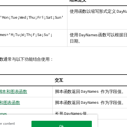
使用函数以缩写形式定义 DayNa
'Mon;Tue;Wed;Thu;Fri;Sat;Sun'
mes='M;Tu;W;Th;F;Sa;Su';
使用 DayNames 函数可以根
日期。
数通常与以下功能结合使用：
交互
 - 脚本和图表函数
脚本函数返回
DayNames
作为字段值。
脚本和图表函数
脚本函数返回
DayNames
作为字段值。
ames
长形
DayNames
值。
er content
Ok