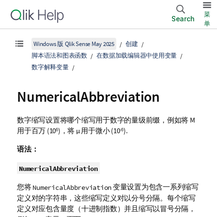
菜
Search
单
Windows 版 Qlik Sense May 2025
创建
脚本语法和图表函数
在数据加载编辑器中使用变量
数字解释变量
NumericalAbbreviation
数字缩写设置将哪个缩写用于数字的量级前缀，例如将
M
用于百万 (10
)，将
µ
用于微小 (10
).
6
-6
语法：
NumericalAbbreviation
您将
变量设置为包含一系列缩写
NumericalAbbreviation
定义对的字符串，这些缩写定义对以分号分隔。每个缩写
定义对应包含量度（十进制指数）并且缩写以冒号分隔，