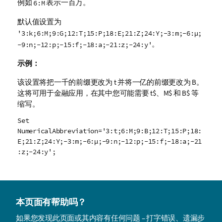
例如
表示一百万。
6:M
默认值设置为
'3:k;6:M;9:G;12:T;15:P;18:E;21:Z;24:Y;-3:m;-6:µ;
。
-9:n;-12:p;-15:f;-18:a;-21:z;-24:y'
示例：
该设置将把一千的前缀更改为
t
并将一亿的前缀更改为
B
。
这将可用于金融应用，在其中您可能需要 t$、M$ 和 B$ 等
缩写。
Set
NumericalAbbreviation='3:t;6:M;9:B;12:T;15:P;18:
E;21:Z;24:Y;-3:m;-6:µ;-9:n;-12:p;-15:f;-18:a;-21
:z;-24:y';
本页面有帮助吗？
如果您发现此页面或其内容有任何问题 – 打字错误、遗漏步