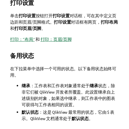
打印设置
单击
打印设置
按钮打开
打印设置
对话框，可在其中定义页
边距和页眉/页脚格式。
打印设置
对话框有两页，
打印布局
和
打印页眉/页脚
。
打印：“布局”
和
打印：页眉/页脚
备用状态
在下拉菜单中选择一个可用的状态。以下备用状态始终可
用。
继承
：工作表和工作表对象通常处于
继承
状态，除
非它们被 QlikView 开发者所覆盖。此设置继承自上
述级别的对象，如果选中继承，则工作表中的图表
可获得与工作表相同的设置。
默认状态
：这是 QlikView 最常用的状态，它由 $ 表
示。QlikView 文档通常处于
默认状态
。