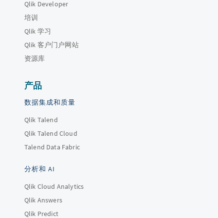
Qlik Developer
培训
Qlik 学习
Qlik 客户门户网站
资源库
产品
数据集成和质量
Qlik Talend
Qlik Talend Cloud
Talend Data Fabric
分析和 AI
Qlik Cloud Analytics
Qlik Answers
Qlik Predict