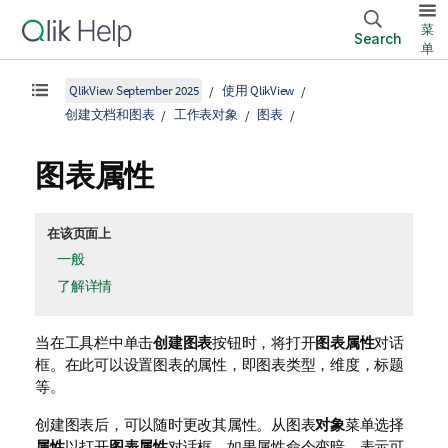
菜
Search
单
QlikView September 2025
使用 QlikView
创建文档和图表
工作表对象
图表
图表属性
在该页面上
一般
了解详情
当在工具栏中单击
创建图表
按钮时，将打开
图表属性
对话
框。在此可以设置图表的属性，即图表类型，维度，标题
等。
创建图表后，可以随时更改其属性。从图表
对象
菜单选择
属性
以打开
图表属性
对话框。如果属性命令变暗，表示可