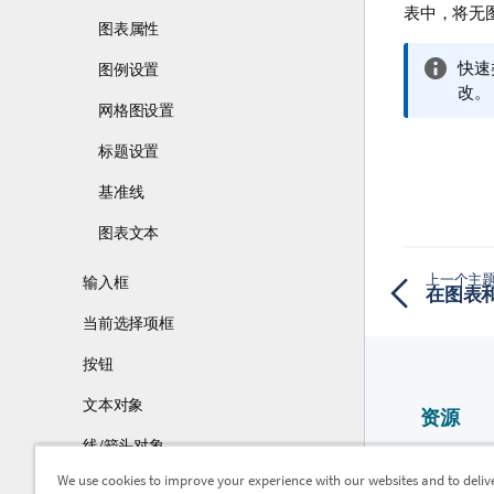
表中，将无
图表属性
信
快速
图例设置
息
改。
网格图设置
注
释
标题设置
基准线
图表文本
上一个主
输入框
在图表
当前选择项框
按钮
文本对象
资源
线/箭头对象
Qlik 帮助
We use cookies to improve your experience with our websites and to deliv
滑块/日历对象
Qlik Devel