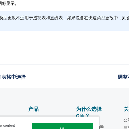
图标显示。
类型更改不适用于透视表和直线表，如果包含在快速类型更改中，则
题
和表格中选择
调整
产品
为什么选择
关
Qlik？
数据集成和质量
视频
公
er content
为什么选择 Qlik
oper
领
Ok