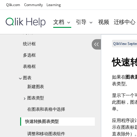
工作表
Qlik.com
Community
Learning
快速图表向导
文档
引导
视频
迁移中心
工作表对象
列表框
统计框
QlikView Sept
多选框
快速
表格框
如果在
图表
图表
表类型。
新建图表
显示下一个
图表类型
此图标，图
单。
在图表和表格中选择
应用程序设
快速转换图表类型
示在图表标
调整和移动图表组件
直表除外）。