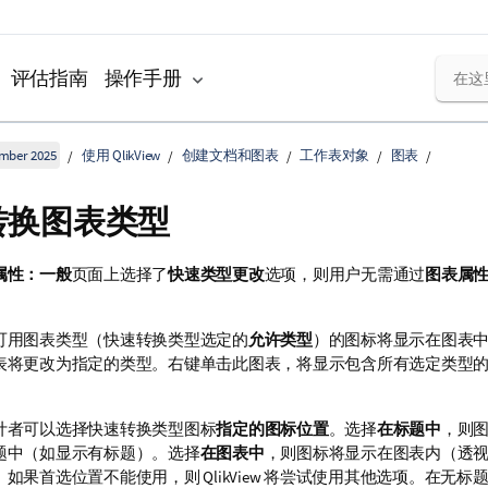
评估指南
操作手册
ember 2025
使用 QlikView
创建文档和图表
工作表对象
图表
转换图表类型
属性：一般
页面上选择了
快速类型更改
选项，则用户无需通过
图表属
可用图表类型（快速转换类型选定的
允许类型
）的图标将显示在图表
表将更改为指定的类型。右键单击此图表，将显示包含所有选定类型
计者可以选择快速转换类型图标
指定的图标位置
。选择
在标题中
，则
题中（如显示有标题）。选择
在图表中
，则图标将显示在图表内（透
如果首选位置不能使用，则 QlikView 将尝试使用其他选项。在无标