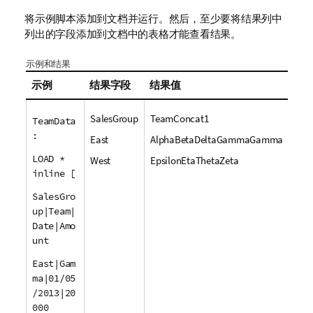
将示例脚本添加到文档并运行。然后，至少要将结果列中
列出的字段添加到文档中的表格才能查看结果。
示例和结果
示例
结果字段
结果值
SalesGroup
TeamConcat1
TeamData
:
East
AlphaBetaDeltaGammaGamma
LOAD *
West
EpsilonEtaThetaZeta
inline [
SalesGro
up|Team|
Date|Amo
unt
East|Gam
ma|01/05
/2013|20
000