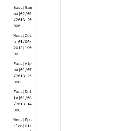
East|Gam
ma|02/05
/2013|20
000
West|Zet
a|01/06/
2013|190
00
East|Alp
ha|01/07
/2013|25
000
East|Del
ta|01/08
/2013|14
000
West|Eps
ilon|01/