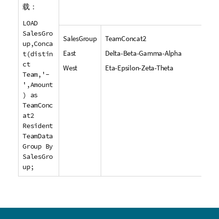
载：
LOAD
SalesGro
SalesGroup
TeamConcat2
up,Conca
East
Delta-Beta-Gamma-Alpha
t(distin
ct
West
Eta-Epsilon-Zeta-Theta
Team,'-
',Amount
) as
TeamConc
at2
Resident
TeamData
Group By
SalesGro
up;