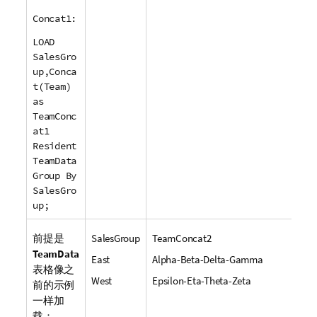
Concat1:
LOAD
SalesGro
up,Conca
t(Team)
as
TeamConc
at1
Resident
TeamData
Group By
SalesGro
up;
前提是
SalesGroup
TeamConcat2
TeamData
East
Alpha-Beta-Delta-Gamma
表格像之
West
Epsilon-Eta-Theta-Zeta
前的示例
一样加
载：