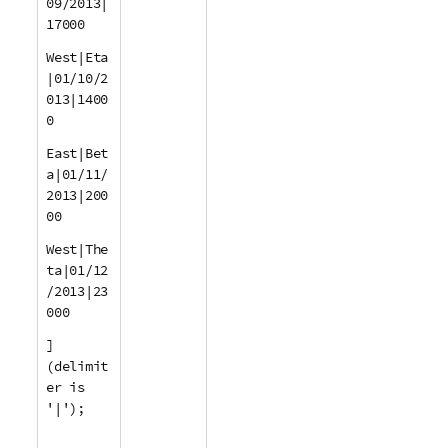
09/2013|
17000
West|Eta
|01/10/2
013|1400
0
East|Bet
a|01/11/
2013|200
00
West|The
ta|01/12
/2013|23
000
]
(delimit
er is
'|');