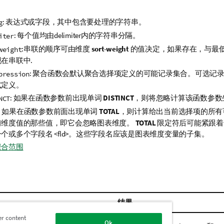
: 表达式或字段，其中包含要处理的字符串。
g
: 每个值均由
delimiter
内的字符串分隔。
iter
:串联的顺序可由维度
sort-weight
的值决定，如果存在，与最
weight
在串联中.
: 聚合函数会默认聚合选择项定义的可能记录集合。可选记
pression
式定义。
: 如果在函数参数前出现单词
DISTINCT
，则将忽略计算该函数参数
NCT
: 如果在函数参数前面出现单词
TOTAL
，则计算给出当前选择项的所有
前维度值的那些值，即它会忽略图表维度。
TOTAL
限定符后可能紧跟着
一个或多个字段名
<fld>
。这些字段名应该是图表维度变量的子集。
聚合范围
结果
er content
am)
Ok