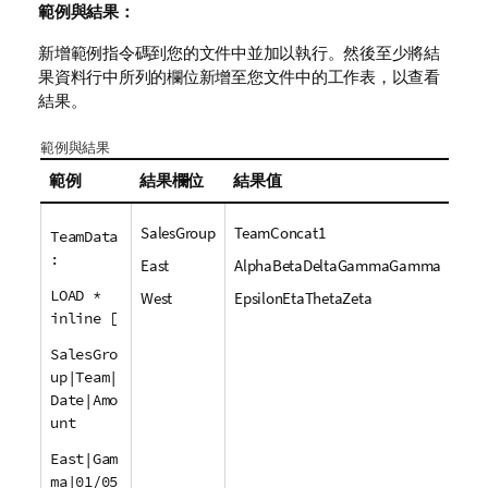
範例與結果：
新增範例指令碼到您的文件中並加以執行。然後至少將結
果資料行中所列的欄位新增至您文件中的工作表，以查看
結果。
範例與結果
範例
結果欄位
結果值
SalesGroup
TeamConcat1
TeamData
:
East
AlphaBetaDeltaGammaGamma
LOAD *
West
EpsilonEtaThetaZeta
inline [
SalesGro
up|Team|
Date|Amo
unt
East|Gam
ma|01/05