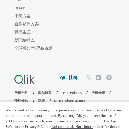
DEI&B
學院方案
合作夥伴方案
職業生涯
新聞編輯室
全球辦公室/聯絡資訊
Qlik 社群
法律合約
產品條款
Legal Policies
法律條規
使用條款
商標
Do Not Share My Info
© 1993-2026 QlikTech International AB。保留所有權利。
We use cookies to improve your experience with our websites and to deliver
content tailored to your interests. By clicking ‘Ok’, you accept the use of
additional cookies which may involve data transmission to third parties.
Refer to our Privacy & Cookie Notice or click ‘More Information’ for details