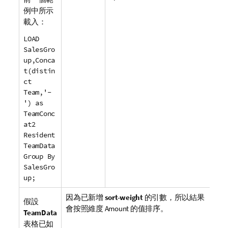
例中所示
載入：
LOAD
SalesGro
up,Conca
t(distin
ct
Team,'-
') as
TeamConc
at2
Resident
TeamData
Group By
SalesGro
up;
因為已新增
sort-weight
的引數，所以結果
假設
會按照維度
Amount
的值排序。
TeamData
表格已如