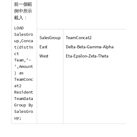
前一個範
例中所示
載入：
LOAD
SalesGro
SalesGroup
TeamConcat2
up,Conca
East
Delta-Beta-Gamma-Alpha
t(distin
ct
West
Eta-Epsilon-Zeta-Theta
Team,'-
',Amount
) as
TeamConc
at2
Resident
TeamData
Group By
SalesGro
up;