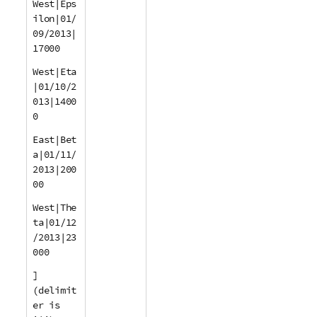
West|Eps
ilon|01/
09/2013|
17000
West|Eta
|01/10/2
013|1400
0
East|Bet
a|01/11/
2013|200
00
West|The
ta|01/12
/2013|23
000
]
(delimit
er is