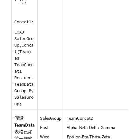
'|');
Concat1:
LOAD
SalesGro
up,Conca
t(Team)
as
TeamConc
at1
Resident
TeamData
Group By
SalesGro
up;
假設
SalesGroup
TeamConcat2
TeamData
East
Alpha-Beta-Delta-Gamma
表格已如
West
Epsilon-Eta-Theta-Zeta
前一個範