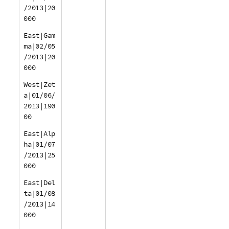
/2013|20
000
East|Gam
ma|02/05
/2013|20
000
West|Zet
a|01/06/
2013|190
00
East|Alp
ha|01/07
/2013|25
000
East|Del
ta|01/08
/2013|14
000