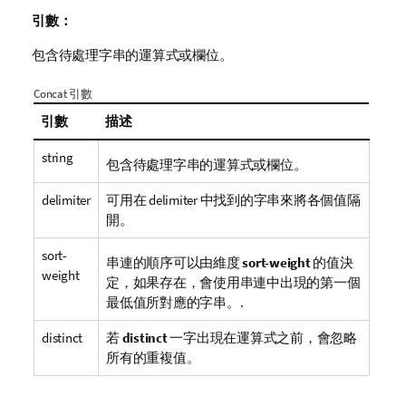
引數：
包含待處理字串的運算式或欄位。
Concat 引數
引數
描述
string
包含待處理字串的運算式或欄位。
delimiter
可用在
delimiter
中找到的字串來將各個值隔
開。
sort-
串連的順序可以由維度
sort-weight
的值決
weight
定，如果存在，會使用串連中出現的第一個
最低值所對應的字串。.
distinct
若
distinct
一字出現在運算式之前，會忽略
所有的重複值。