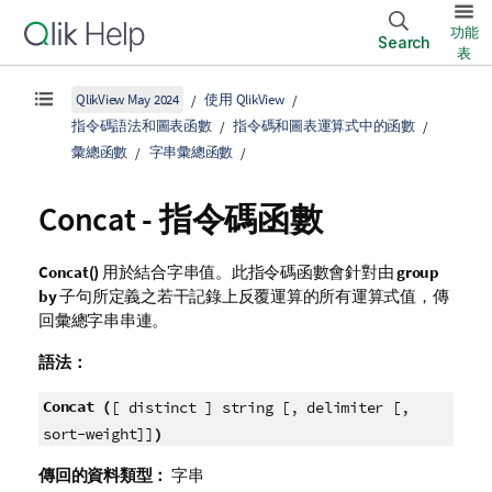
功能
Search
表
QlikView May 2024
使用 QlikView
指令碼語法和圖表函數
指令碼和圖表運算式中的函數
彙總函數
字串彙總函數
Concat - 指令碼函數
Concat()
用於結合字串值。此指令碼函數會針對由
group
by
子句所定義之若干記錄上反覆運算的所有運算式值，傳
回彙總字串串連。
語法：
Concat (
[ distinct ] string [, delimiter [,
)
sort-weight]]
傳回的資料類型：
字串