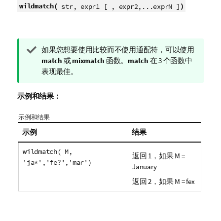
wildmatch(
)
str, expr1 [ , expr2,...exprN ]
提
如果您想要使用比较而不使用通配符，可以使用
示
match
或
mixmatch
函数。
match
在 3 个函数中
注
表现最佳。
释
示例和结果：
示例和结果
示例
结果
wildmatch( M,
返回
1
，如果
M
=
'ja*','fe?','mar')
January
返回
2
，如果
M
=
fex