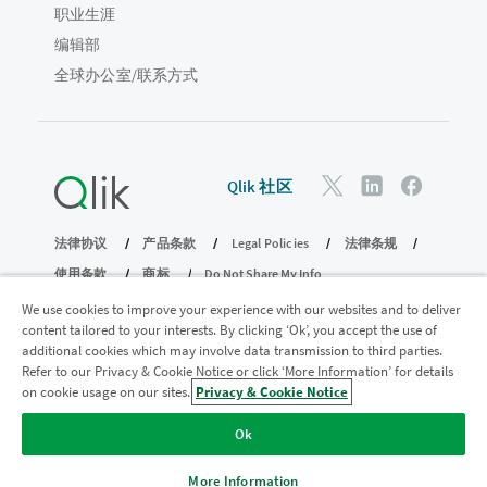
职业生涯
编辑部
全球办公室/联系方式
Qlik 社区
法律协议
产品条款
Legal Policies
法律条规
使用条款
商标
Do Not Share My Info
版权所有 © 1993-2026 QlikTech International AB。保留所有权利。
We use cookies to improve your experience with our websites and to deliver
content tailored to your interests. By clicking ‘Ok’, you accept the use of
additional cookies which may involve data transmission to third parties.
Refer to our Privacy & Cookie Notice or click ‘More Information’ for details
加入分析现代化计划
on cookie usage on our sites.
Privacy & Cookie Notice
使用分析现代化计划实现现代化，同时不损害您宝贵的
Ok
QlikView 应用程序。
单击此处
了解更多信息或联系：
ampquestions@qlik.com
More Information