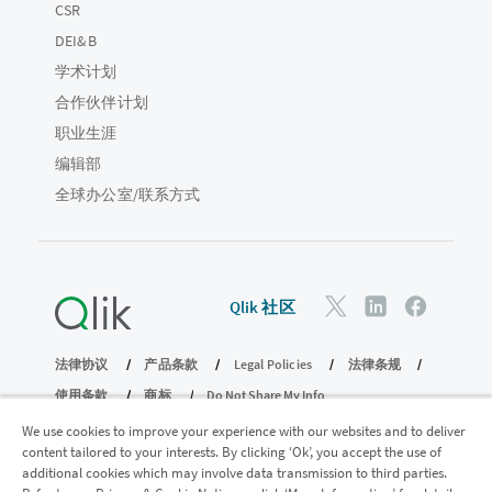
CSR
DEI&B
学术计划
合作伙伴计划
职业生涯
编辑部
全球办公室/联系方式
Qlik 社区
法律协议
产品条款
Legal Policies
法律条规
使用条款
商标
Do Not Share My Info
版权所有 © 1993-2026 QlikTech International AB。保留所有权利。
We use cookies to improve your experience with our websites and to deliver
content tailored to your interests. By clicking ‘Ok’, you accept the use of
additional cookies which may involve data transmission to third parties.