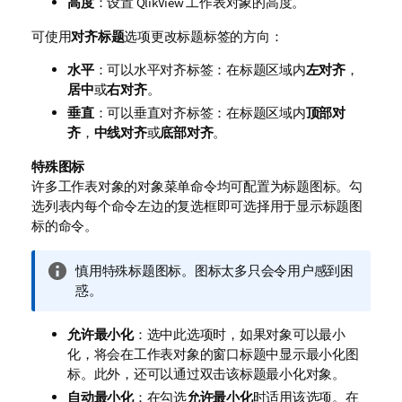
高度
：设置 QlikView 工作表对象的高度。
可使用
对齐标题
选项更改标题标签的方向：
水平
：可以水平对齐标签：在标题区域内
左对齐
，
居中
或
右对齐
。
垂直
：可以垂直对齐标签：在标题区域内
顶部对
齐
，
中线对齐
或
底部对齐
。
特殊图标
许多工作表对象的对象菜单命令均可配置为标题图标。勾
选列表内每个命令左边的复选框即可选择用于显示标题图
标的命令。
信
慎用特殊标题图标。图标太多只会令用户感到困
息
惑。
注
释
允许最小化
：选中此选项时，如果对象可以最小
化，将会在工作表对象的窗口标题中显示最小化图
标。此外，还可以通过双击该标题最小化对象。
自动最小化
：在勾选
允许最小化
时适用该选项。在