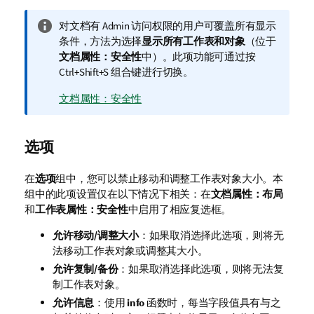
信
对文档有 Admin 访问权限的用户可覆盖所有显示
息
条件，方法为选择
显示所有工作表和对象
（位于
注
文档属性：安全性
中）。此项功能可通过按
释
Ctrl+Shift+S 组合键进行切换。
文档属性：安全性
选项
在
选项
组中，您可以禁止移动和调整工作表对象大小。本
组中的此项设置仅在以下情况下相关：在
文档属性：布局
和
工作表属性：安全性
中启用了相应复选框。
允许移动/调整大小
：如果取消选择此选项，则将无
法移动工作表对象或调整其大小。
允许复制/备份
：如果取消选择此选项，则将无法复
制工作表对象。
允许信息
：使用
info
函数时，每当字段值具有与之