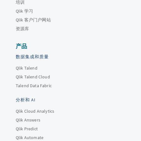
培训
Qlik 学习
Qlik 客户门户网站
资源库
产品
数据集成和质量
Qlik Talend
Qlik Talend Cloud
Talend Data Fabric
分析和 AI
Qlik Cloud Analytics
Qlik Answers
Qlik Predict
Qlik Automate