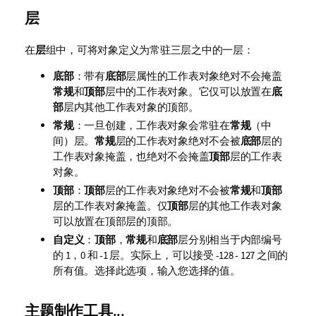
层
在
层
组中，可将对象定义为常驻三层之中的一层：
底部
：带有
底部
层属性的工作表对象绝对不会掩盖
常规
和
顶部
层中的工作表对象。它仅可以放置在
底
部
层内其他工作表对象的顶部。
常规
：一旦创建，工作表对象会常驻在
常规
（中
间）层。
常规
层的工作表对象绝对不会被
底部
层的
工作表对象掩盖，也绝对不会掩盖
顶部
层的工作表
对象。
顶部
：
顶部
层的工作表对象绝对不会被
常规
和
顶部
层的工作表对象掩盖。仅
顶部
层的其他工作表对象
可以放置在顶部层的顶部。
自定义
：
顶部
，
常规
和
底部
层分别相当于内部编号
的 1，0 和 -1 层。实际上，可以接受 -128 - 127 之间的
所有值。选择此选项，输入您选择的值。
主题制作工具...