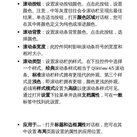
滚动按钮
：设置滚动按钮颜色。点击此按钮，设置
颜色。注意，中等灰度往往会令滚动栏呈现出最佳
结果。单击适当按钮，打开
颜色区域
对话框，您可
在其中将颜色定义为纯色或渐进颜色。
滚动背景
：设置滚动条背景颜色。点击此按钮，选
择颜色。
滚动条宽度
：此控件同时影响滚动条符号的宽度和
相对大小。
滚动类型
：设置滚动栏的样式。在下拉控件中选择
一个样式。
经典
滚动条样式相当于 QlikView 4/5 滚动
条。
标准
滚动栏样式拥有更现代的外观。第三个样
式是
浅色
，即滚动栏拥有更细，颜色更浅的外观。
必须将
样式模式
设置为
高级
以使滚动条样式可见。
通过打开
设置
下拉菜单并选择
文档属性
，可在
一般
标签中找到此设置。
应用于...
：打开
标题和边框属性
对话框，您可在其
中设置
布局
页面设置的属性的应用位置。