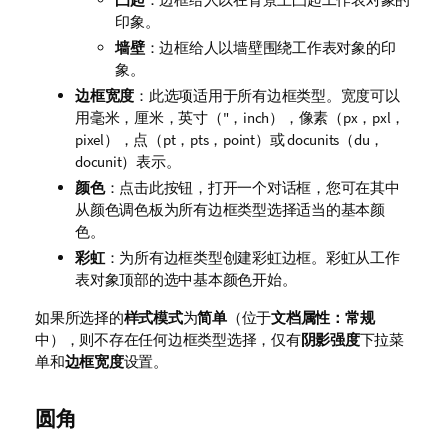
印象。
墙壁
：边框给人以墙壁围绕工作表对象的印
象。
边框宽度
：此选项适用于所有边框类型。宽度可以
用毫米，厘米，英寸（"，inch），像素（px，pxl，
pixel），点（pt，pts，point）或 docunits（du，
docunit）表示。
颜色
：点击此按钮，打开一个对话框，您可在其中
从颜色调色板为所有边框类型选择适当的基本颜
色。
彩虹
：为所有边框类型创建彩虹边框。彩虹从工作
表对象顶部的选中基本颜色开始。
如果所选择的
样式模式
为
简单
（位于
文档属性：常规
中），则不存在任何边框类型选择，仅有
阴影强度
下拉菜
单和
边框宽度
设置。
圆角