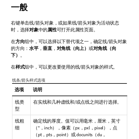
一般
右键单击线/箭头对象，或如果线/箭头对象为活动状态
时，选择
对象
中的
属性
可打开此属性页面。
在
方向
组中，可以选择以下替代项之一，确定线/箭头对象
的方向：
水平
，
垂直
，
对角线（向上）
或
对角线（向
下）
。
在
样式
组中，可以更改要使用的线/箭头对象的样式。
线条/箭头样式选项
选项
说明
线类
在实线和几种虚线和/或点线之间进行选择。
型
线粗
确定线的厚度。值可以用毫米，厘米，英寸
细
（"，inch），像素（px，pxl，pixel），点
（pt，pts，point）或 docunits（du，