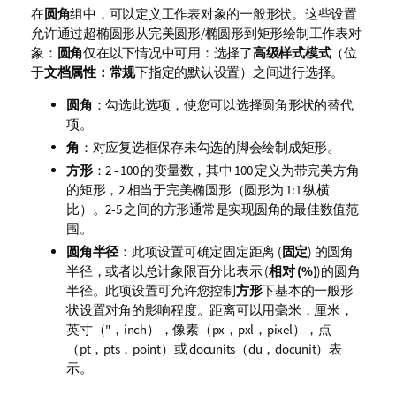
在
圆角
组中，可以定义工作表对象的一般形状。这些设置
允许通过超椭圆形从完美圆形/椭圆形到矩形绘制工作表对
象：
圆角
仅在以下情况中可用：选择了
高级
样式模式
（位
于
文档属性：常规
下指定的默认设置）之间进行选择。
圆角
：勾选此选项，使您可以选择圆角形状的替代
项。
角
：对应复选框保存未勾选的脚会绘制成矩形。
方形
：2 - 100 的变量数，其中 100 定义为带完美方角
的矩形，2 相当于完美椭圆形（圆形为 1:1 纵横
比）。2-5 之间的方形通常是实现圆角的最佳数值范
围。
圆角半径
：此项设置可确定固定距离 (
固定
) 的圆角
半径，或者以总计象限百分比表示 (
相对 (%)
)的圆角
半径。此项设置可允许您控制
方形
下基本的一般形
状设置对角的影响程度。距离可以用毫米，厘米，
英寸（"，inch），像素（px，pxl，pixel），点
（pt，pts，point）或 docunits（du，docunit）表
示。