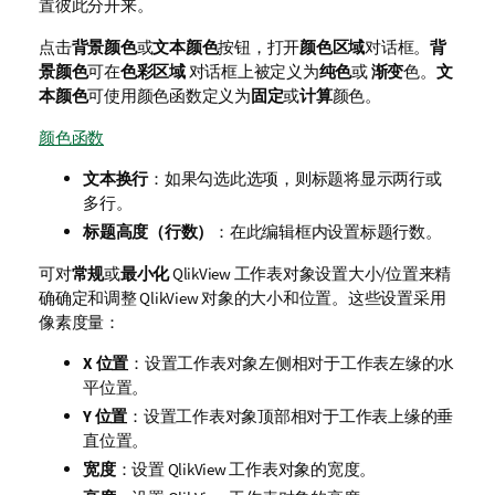
置彼此分开来。
点击
背景颜色
或
文本颜色
按钮，打开
颜色区域
对话框。
背
景颜色
可在
色彩区域
对话框上被定义为
纯色
或
渐变
色。
文
本颜色
可使用颜色函数定义为
固定
或
计算
颜色。
颜色函数
文本换行
：如果勾选此选项，则标题将显示两行或
多行。
标题高度（行数）
：在此编辑框内设置标题行数。
可对
常规
或
最小化
QlikView 工作表对象设置大小/位置来精
确确定和调整 QlikView 对象的大小和位置。这些设置采用
像素度量：
X 位置
：设置工作表对象左侧相对于工作表左缘的水
平位置。
Y 位置
：设置工作表对象顶部相对于工作表上缘的垂
直位置。
宽度
：设置 QlikView 工作表对象的宽度。