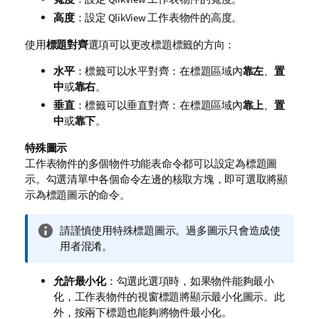
高度
：設定 QlikView 工作表物件的高度。
使用
標題對齊
選項可以更改標題標籤的方向：
水平
：標籤可以水平對齊：在標題區域內
靠左
、
置
中
或
靠右
。
垂直
：標籤可以垂直對齊：在標題區域內
靠上
、
置
中
或
靠下
。
特殊圖示
工作表物件的多個物件功能表命令都可以設定為標題圖
示。勾選清單中各個命令左邊的核取方塊，即可選取將顯
示為標題圖示的命令。
資
請謹慎使用特殊標題圖示。過多圖示只會造成使
訊
用者混淆。
備
註
允許最小化
：勾選此選項時，如果物件能夠最小
化，工作表物件的視窗標題將顯示最小化圖示。此
外，按兩下標題也能夠將物件最小化。