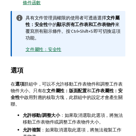
條件函數
資
具有文件管理員權限的使用者可透過選擇
文件屬
訊
性：安全性
中的
顯示所有工作表和工作表物件
來
備
覆寫所有顯示條件。按 Ctrl+Shift+S 即可切換這項
註
功能。
文件屬性：安全性
選項
在
選項
群組中，可以不允許移動工作表物件和調整工作表
物件大小。只有在
文件屬性：版面配置
和
工作表屬性：安
全性
中啟用對應的核取方塊，此群組中的設定才會產生關
聯。
允許移動/調整大小
：如果取消選取此選項，將無法
移動工作表物件或調整工作表物件大小。
允許複製
：如果取消選取此選項，將無法複製工作