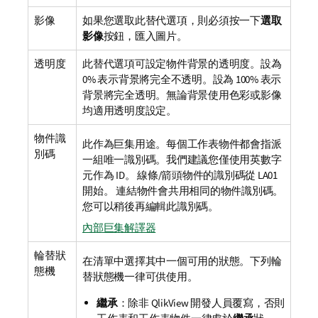
影像
如果您選取此替代選項，則必須按一下
選取
影像
按鈕，匯入圖片。
透明度
此替代選項可設定物件背景的透明度。設為
0% 表示背景將完全不透明。設為 100% 表示
背景將完全透明。無論背景使用色彩或影像
均適用透明度設定。
物件識
此作為巨集用途。每個工作表物件都會指派
別碼
一組唯一識別碼。我們建議您僅使用英數字
元作為 ID。 線條/箭頭物件的識別碼從 LA01
開始。 連結物件會共用相同的物件識別碼。
您可以稍後再編輯此識別碼。
內部巨集解譯器
輪替狀
在清單中選擇其中一個可用的狀態。下列輪
態機
替狀態機一律可供使用。
繼承
：除非 QlikView 開發人員覆寫，否則