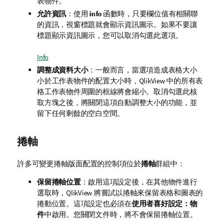
表物件。
允許資訊
：使用
info
函數時，只要欄位值有相關聯
的資訊，視窗標題就會顯示資訊圖示。如果不要讓
標題顯示資訊圖示，您可以取消勾選此選項。
Info
調整成資料大小
：一般而言，當選項造成表格大小
小於工作表物件的配置大小時，QlikView 中的所有表
格工作表物件周圍的框線將會縮小。取消勾選此核
取方塊之後，將關閉這項自動調整大小的功能，並
留下任何剩餘的空白空間。
捲軸
許多可變更捲軸版面配置的控制項位於
捲軸
群組中：
保留捲軸位置
：啟用這項設定後，在其他物件進行
選取時，QlikView 將嘗試以捲軸來保留表格和圖表的
捲動位置。這項設定也必須在
使用者喜好設定：物
件
中啟用。您關閉文件時，將不會保留捲軸位置。