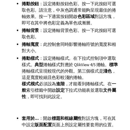
捲動按鈕
：設定捲動按鈕色彩。按一下此按鈕可選
取色彩。請注意，中灰色調通常能夠呈現最佳的捲
軸效果。按一下適當按鈕開啟
色彩區域
對話方塊，
即可在其中將色彩定義為單色或漸層。
捲軸背景
：設定捲軸背景色彩。按一下此按鈕可選
取色彩。
捲軸寬度
：此控制會同時影響捲軸符號的寬度和相
對大小。
捲動樣式
：設定捲軸樣式。在下拉式控制項中選取
樣式。
典型
捲軸樣式對應於 QlikView 4/5 捲軸。
標準
捲軸樣式呈現較現代的外觀。第三個樣式是
淺色
，
這是寬度較細且色彩較淺的捲軸。
樣式模式
必須設為
進階
，才能看到捲軸樣式。在
一
般
索引標籤中開啟
設定
下拉式功能表並選取
文件屬
性
，即可找到此設定。
套用於...
：開啟
標題和框線屬性
對話方塊，可在其
中設定
版面配置
頁面上所設定屬性要套用的位置。