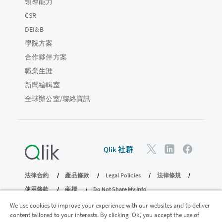
領導能力
CSR
DEI&B
學院方案
合作夥伴方案
職業生涯
新聞編輯室
全球辦公室/聯絡資訊
Qlik 社群
法律合約
產品條款
Legal Policies
法律條規
使用條款
商標
Do Not Share My Info
© 1993-2026 QlikTech International AB。保留所有權利。
We use cookies to improve your experience with our websites and to deliver
content tailored to your interests. By clicking ‘Ok’, you accept the use of