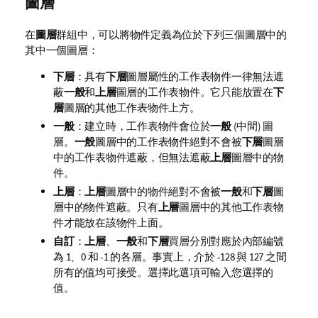
圖層
在
圖層
群組中，可以將物件定義為位於下列三個圖層中的
其中一個圖層：
下層
：具有
下層
圖層屬性的工作表物件一律無法遮
蔽
一般
和
上層
圖層的工作表物件。它只能放置在
下
層
圖層的其他工作表物件上方。
一般
：建立時，工作表物件會位於
一般
(中間) 圖
層。
一般
圖層中的工作表物件絕對不會被
下層
圖層
中的工作表物件遮蔽，但無法遮蔽
上層
圖層中的物
件。
上層
：
上層
圖層中的物件絕對不會被
一般
和
下層
圖
層中的物件遮蔽。只有
上層
圖層中的其他工作表物
件才能放在該物件上面。
自訂
：
上層
、
一般
和
下層
買層分別對應於內部編號
為 1、0 和 -1 的各層。事實上，介於 -128 與 127 之間
所有的值均可接受。選擇此選項可輸入您選擇的
值。