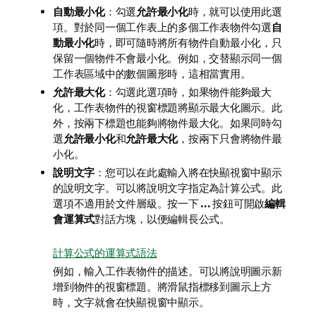
自動最小化
：勾選
允許最小化
時，就可以使用此選
項。對於同一個工作表上的多個工作表物件勾選
自
動最小化
時，即可隨時將所有物件自動最小化，只
保留一個物件不會最小化。例如，交替顯示同一個
工作表區域中的數個圖形時，這相當實用。
允許最大化
：勾選此選項時，如果物件能夠最大
化，工作表物件的視窗標題將顯示最大化圖示。此
外，按兩下標題也能夠將物件最大化。如果同時勾
選
允許最小化
和
允許最大化
，按兩下只會將物件最
小化。
說明文字
：您可以在此處輸入將在快顯視窗中顯示
的說明文字。可以將說明文字指定為計算公式。此
選項不適用於文件層級。按一下
...
按鈕可開啟
編輯
會運算式
對話方塊，以便編輯長公式。
計算公式的運算式語法
例如，輸入工作表物件的描述。可以將說明圖示新
增到物件的視窗標題。將滑鼠指標移到圖示上方
時，文字就會在快顯視窗中顯示。