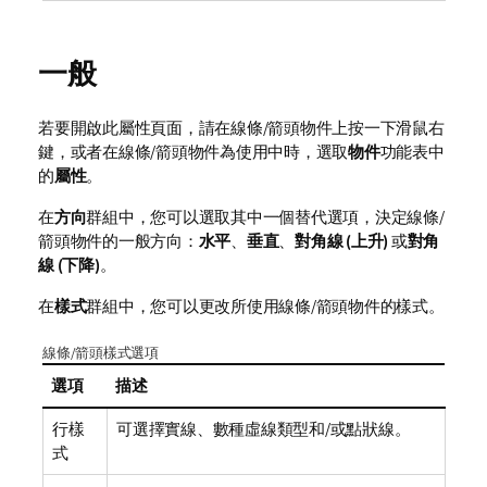
一般
若要開啟此屬性頁面，請在線條/箭頭物件上按一下滑鼠右
鍵，或者在線條/箭頭物件為使用中時，選取
物件
功能表中
的
屬性
。
在
方向
群組中，您可以選取其中一個替代選項，決定線條/
箭頭物件的一般方向：
水平
、
垂直
、
對角線 (上升)
或
對角
線 (下降)
。
在
樣式
群組中，您可以更改所使用線條/箭頭物件的樣式。
線條/箭頭樣式選項
選項
描述
行樣
可選擇實線、數種虛線類型和/或點狀線。
式