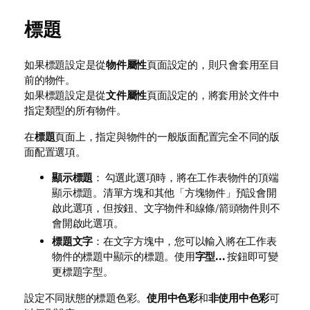
標題
如果標題設定是從
物件屬性
頁面設定的，則只會套用至目
前的物件。
如果標題設定是從
文件屬性
頁面設定的，將套用於文件中
指定類型的所有物件。
在
標題
頁面上，指定與物件的一般版面配置完全不同的版
面配置選項。
顯示標題
： 勾選此選項時，將在工作表物件的頂端
顯示標題。清單方塊和其他「方塊物件」預設會開
啟此選項，但按鈕、文字物件和線條/箭頭物件則不
會開啟此選項。
標題文字
：在文字方塊中，您可以輸入將在工作表
物件的標題中顯示的標題。使用
字型...
按鈕即可變
更標題字型。
設定不同狀態的標題色彩。
使用中色彩
和
非使用中色彩
可