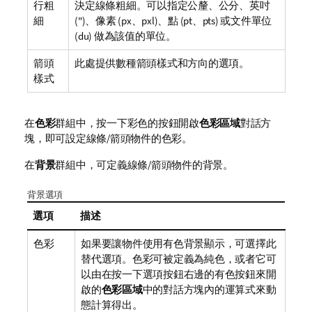
行粗
決定線條粗細。可以指定公釐、公分、英吋
細
(")、像素 (px、pxl)、點 (pt、pts) 或文件單位
(du) 做為該值的單位。
箭頭
此處提供數種箭頭樣式和方向的選項。
樣式
在
色彩
群組中，按一下彩色的按鈕開啟
色彩區域
對話方
塊，即可設定線條/箭頭物件的色彩。
在
背景
群組中，可定義線條/箭頭物件的背景。
背景選項
選項
描述
色彩
如果要讓物件使用有色背景顯示，可選擇此
替代選項。色彩可被定義為純色，或者它可
以由在按一下選項按鈕右邊的有色按鈕來開
啟的
色彩區域
中的對話方塊內的運算式來動
態計算得出。