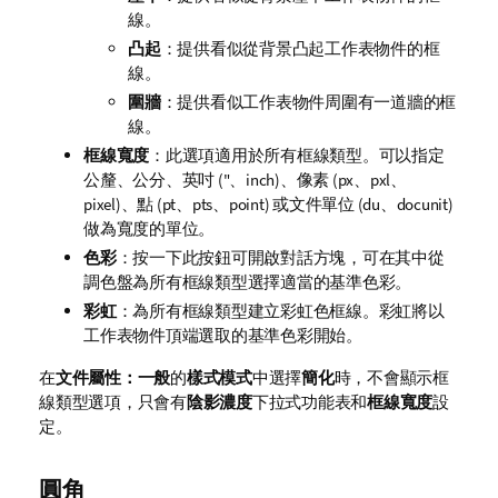
線。
凸起
：提供看似從背景凸起工作表物件的框
線。
圍牆
：提供看似工作表物件周圍有一道牆的框
線。
框線寬度
：此選項適用於所有框線類型。可以指定
公釐、公分、英吋 ("、inch)、像素 (px、pxl、
pixel)、點 (pt、pts、point) 或文件單位 (du、docunit)
做為寬度的單位。
色彩
：按一下此按鈕可開啟對話方塊，可在其中從
調色盤為所有框線類型選擇適當的基準色彩。
彩虹
：為所有框線類型建立彩虹色框線。彩虹將以
工作表物件頂端選取的基準色彩開始。
在
文件屬性：一般
的
樣式模式
中選擇
簡化
時，不會顯示框
線類型選項，只會有
陰影濃度
下拉式功能表和
框線寬度
設
定。
圓角