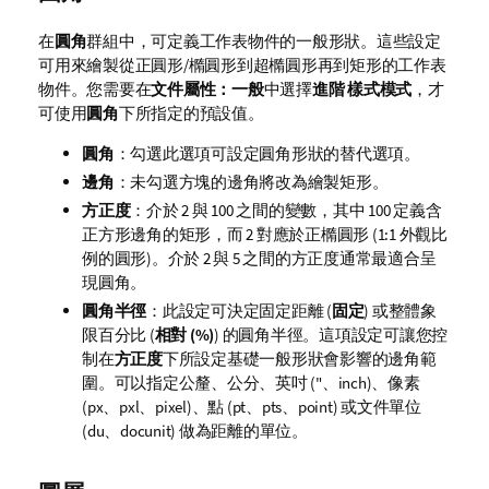
在
圓角
群組中，可定義工作表物件的一般形狀。這些設定
可用來繪製從正圓形/橢圓形到超橢圓形再到矩形的工作表
物件。您需要在
文件屬性：一般
中選擇
進階
樣式模式
，才
可使用
圓角
下所指定的預設值。
圓角
：勾選此選項可設定圓角形狀的替代選項。
邊角
：未勾選方塊的邊角將改為繪製矩形。
方正度
：介於 2 與 100 之間的變數，其中 100 定義含
正方形邊角的矩形，而 2 對應於正橢圓形 (1:1 外觀比
例的圓形)。介於 2 與 5 之間的方正度通常最適合呈
現圓角。
圓角半徑
：此設定可決定固定距離 (
固定
) 或整體象
限百分比 (
相對 (%)
) 的圓角半徑。這項設定可讓您控
制在
方正度
下所設定基礎一般形狀會影響的邊角範
圍。可以指定公釐、公分、英吋 ("、inch)、像素
(px、pxl、pixel)、點 (pt、pts、point) 或文件單位
(du、docunit) 做為距離的單位。