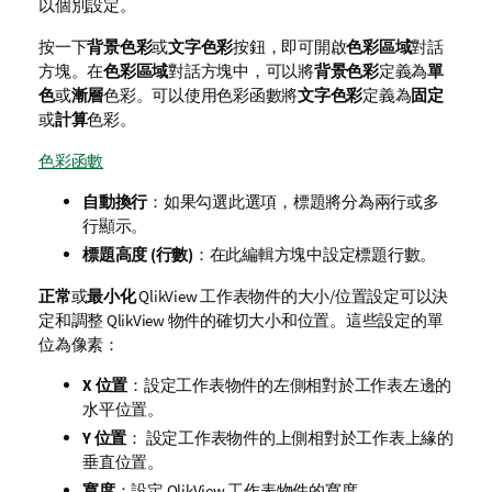
以個別設定。
按一下
背景色彩
或
文字色彩
按鈕，即可開啟
色彩區域
對話
方塊。在
色彩區域
對話方塊中，可以將
背景色彩
定義為
單
色
或
漸層
色彩。可以使用色彩函數將
文字色彩
定義為
固定
或
計算
色彩。
色彩函數
自動換行
：如果勾選此選項，標題將分為兩行或多
行顯示。
標題高度 (行數)
：在此編輯方塊中設定標題行數。
正常
或
最小化
QlikView 工作表物件的大小/位置設定可以決
定和調整 QlikView 物件的確切大小和位置。這些設定的單
位為像素：
X 位置
：設定工作表物件的左側相對於工作表左邊的
水平位置。
Y 位置
： 設定工作表物件的上側相對於工作表上緣的
垂直位置。
寬度
：設定 QlikView 工作表物件的寬度。