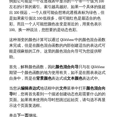
例如它可能是一个在透视表中显示的一个带一个值为 100
左右的计算的索引。索引越高越好。如果一个具体的值超
出 100 很远，一个人很可能会想将此透视表标为绿色，但
是如果索引值比 100 低很多，很可能红色是最适合的色
彩。而且一个人可能想颜色改变是渐近的，用黄色表示
100。换一种说法，您想要的是动态色彩。
这种渐变的颜色计算可以通过 QlikView 中的颜色混合函数
来完成，但是在颜色混合函数的内部创建适当的表达式可
能是很麻烦的工作。这里的颜色混合向导可为您提供帮
助。
首先，解释颜色函数，因此
颜色混合向导
只与在 QlikView
期望一个颜色函数的地方使用有关，如不是在图表表达式
自身中，而是在
背景颜色
表达式或
文本颜色
表达式中。
当您从
编辑表达式
地话框中的
文件
菜单中打开
颜色混合向
导
时，您将首先看到一个描述创建动态色彩需要什么的的
页面。如果将来使用向导时想跳过起始页，请勾选不再显
示这个页面复选框。
单击
下一页
继续。