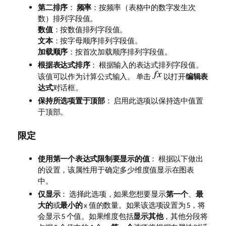
第二排序
：
频率
：按频率（表格中的数字发生次
数）排列字段值。
数值
：按数值排列字段值。
文本
：按字母顺序排列字段值。
加载顺序
：按首次加载顺序排列字段值。
根据表达式排序
： 根据输入的表达式排列字段值。
该值可以作为计算公式输入。 单击
以打开
编辑表
达式
对话框。
保持所选项置于顶部
： 启用此选项以保持选中值置
于顶部。
限定
使用第一个表达式限制要显示的值
： 根据以下做出
的设置，该属性用于确定多少维度值显示在图表
中。
仅显示
： 选择此选项，如果您想要显示
第一个
、
最
大的
或
最小的
x 值的数量。如果该选项设置为 5，将
会显示 5 个值。如果维度包括
显示其他
，其他分段将