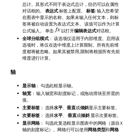
总计。其形式不同于表达式总计，但仍可以在属性
对话框的。
表达式
标签上配置。
标签
: 输入您希望
在图表中显示的名称。如果未输入任何文本，则标
签将被自动设置为表达式文本。 该值可以作为计算
公式输入。 单击
以打开
编辑表达式
对话框。
全球分组模式
： 该选项仅适用于内部维度。启用该
选项时，将仅在选中维度上计算限制。所有先前维
度都将被忽略。如果其被禁用,限制将根据所有先前
维度进行计算。
轴
显示轴
： 勾选此框显示轴。
轴宽
： 输入轴宽和刻度标记，或拖动滑块至所需的
值。
主要标签
： 选择
水平
、
垂直
或
倾斜
显示主要标签。
次要标签
： 选择
水平
、
垂直
或
倾斜
显示次要标签。
显示网格
： 勾选此复选框显示图表中的网格（源自 X
轴的刻度标记）。网格行可以使用
网格类型
和
网格