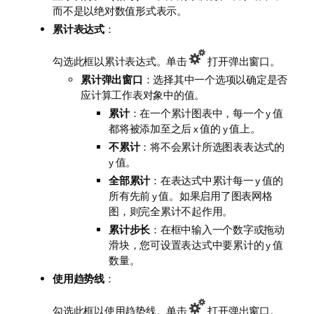
而不是以绝对数值形式表示。
累计表达式
：
勾选此框以累计表达式。单击
打开弹出窗口。
累计弹出窗口
：选择其中一个选项以确定是否
应计算工作表对象中的值。
累计
：在一个累计图表中，每一个 y 值
都将被添加至之后 x 值的 y 值上。
不累计
：将不会累计所选图表表达式的
y 值。
全部累计
：在表达式中累计每一 y 值的
所有先前 y 值。如果启用了图表网格
图，则完全累计不起作用。
累计步长
：在框中输入一个数字或拖动
滑块，您可设置表达式中要累计的 y 值
数量。
使用趋势线
：
勾选此框以使用趋势线。单击
打开弹出窗口。