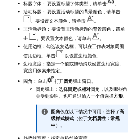
标题字体： 要设置标题字体类型，请单击
。
活动标题： 要设置活动标题的背景颜色，请单击
。要设置文本颜色，请单击
。
非活动标题： 要设置非活动标题的背景颜色，请单
击
。要设置文本颜色，请单击
。
使用边框：勾选该复选框，可以在工作表对象周围
使用边框。单击
以设置边框颜色。
边框宽度：指定一个值或拖动滑块设置边框宽度。
宽度用像素来指定。
圆角： 单击
打开
圆角
弹出窗口。
圆角弹出：选择
固定
或
相对
圆角，以及哪些角
会受到影响。也可通过输入一个值选择
方形
。
信
圆角
仅在以下情况中可用：选择了
高
息
级
样式模式
（位于
文档属性：常规
注
中）。
释
趋势线宽度：指定趋势线的宽度