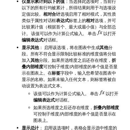
仅显示累计到以下的值
：当选择此选项时，当前行
以下的所有行均被累计，所得结果则用于与选项设
定值比较。
相对合计
选项启用了相对模式，其性质
类似于属性对话框
表达式
标签上的
相对
选项，并可
比较累计值（根据首个、最大或最小值）与全部总
计。 该值可以作为计算公式输入。 单击
以打开
编辑表达式
对话框。
显示其他
： 启用该选项，将在图表中生成
其他
分
段。所有不符合显示限制比较标准的维度值将分组
加入
其他
分段。如果所选维度之后还存在维度，
折
叠内部维度
可控制子维度/内部维度的单个值是否显
示在图表上。在
标签
字段中，输入您希望在图表中
显示的名称。如果未输入任何文本，则标签将被自
动设置为表达式文本。
该值可以作为计算公式输入。 单击
以打开
编辑表达式
对话框。
如果所选维度之后还存在维度，
折叠内部维度
可控制子维度/内部维度的单个值是否显示在
图表上。
显示总计
： 启用该选项时，表格会显示选中维度的