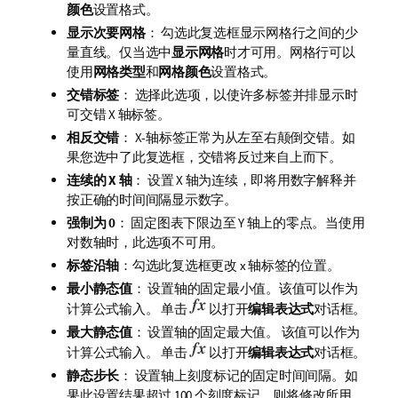
颜色
设置格式。
显示次要网格
： 勾选此复选框显示网格行之间的少
量直线。仅当选中
显示网格
时才可用。网格行可以
使用
网格类型
和
网格颜色
设置格式。
交错标签
： 选择此选项，以使许多标签并排显示时
可交错 X 轴标签。
相反交错
： X-轴标签正常为从左至右颠倒交错。如
果您选中了此复选框，交错将反过来自上而下。
连续的 X 轴
： 设置 X 轴为连续，即将用数字解释并
按正确的时间间隔显示数字。
强制为 0
： 固定图表下限边至 Y 轴上的零点。当使用
对数轴时，此选项不可用。
标签沿轴
：勾选此复选框更改 x 轴标签的位置。
最小静态值
： 设置轴的固定最小值。该值可以作为
计算公式输入。 单击
以打开
编辑表达式
对话框。
最大静态值
： 设置轴的固定最大值。 该值可以作为
计算公式输入。 单击
以打开
编辑表达式
对话框。
静态步长
： 设置轴上刻度标记的固定时间间隔。如
果此设置结果超过 100 个刻度标记，则将修改所用