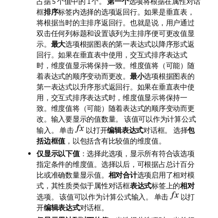
占据 5 个值中的 1 个。
第一个
选项将根据在属性对话
框
排序
标签内选择的选项返回行。如果是垂直表，
将根据当时的主排序返回行。也就是说，用户通过
双击任何列标题和设置该列为主排序便可更改值显
示。
最大
选项根据图表的第一表达式以降序形式返
回行。如果在垂直表中使用，交互式排序表达式
时，维度值显示将保持一致。维度值将（可能）随
着表达式的顺序变动而更改。
最小
选项根据图表的
第一表达式以升序形式返回行。如果在垂直表中使
用，交互式排序表达式时，维度值显示将保持一
致。维度值将（可能）随着表达式的顺序变动而更
改。输入要显示的值数量。 该值可以作为计算公式
输入。 单击
以打开
编辑表达式
对话框。 选择
包
括边框值
，以包括含有比较值的维度值。
仅显示以下值
：选择此选项，显示所有符合该选项
指定条件的维度值。选择以后，可根据占总计百分
比或准确数量显示值。
相对合计
选项启用了相对模
式，其性质类似于属性对话框
表达式
标签上的
相对
选项。 该值可以作为计算公式输入。 单击
以打
开
编辑表达式
对话框。