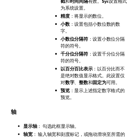
戳
和
时间间隔
有效。
Sys
设置格式
为系统设置。
精度
：将显示的数位。
小数
：设置包括小数位数的数
字。
小数位分隔符
：设置小数位分隔
符的符号。
千分位分隔符
：设置千分位分隔
符的符号。
以百分百比表示
：以百分比而不
是绝对数值显示格式。此设置仅
对
数字
、
整数
和
固定为
可用。
预览
：显示上述指定数字格式的
预览。
轴
显示轴
： 勾选此框显示轴。
轴宽
： 输入轴宽和刻度标记，或拖动滑块至所需的