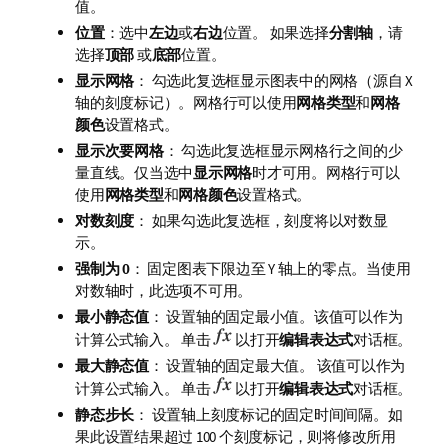
值。
位置
：选中
左边
或
右边
位置。 如果选择
分割轴
，请
选择
顶部
或
底部
位置。
显示网格
： 勾选此复选框显示图表中的网格（源自 X
轴的刻度标记）。网格行可以使用
网格类型
和
网格
颜色
设置格式。
显示次要网格
： 勾选此复选框显示网格行之间的少
量直线。仅当选中
显示网格
时才可用。网格行可以
使用
网格类型
和
网格颜色
设置格式。
对数刻度
： 如果勾选此复选框，刻度将以对数显
示。
强制为 0
： 固定图表下限边至 Y 轴上的零点。当使用
对数轴时，此选项不可用。
最小静态值
： 设置轴的固定最小值。该值可以作为
计算公式输入。 单击
以打开
编辑表达式
对话框。
最大静态值
： 设置轴的固定最大值。 该值可以作为
计算公式输入。 单击
以打开
编辑表达式
对话框。
静态步长
： 设置轴上刻度标记的固定时间间隔。如
果此设置结果超过 100 个刻度标记，则将修改所用