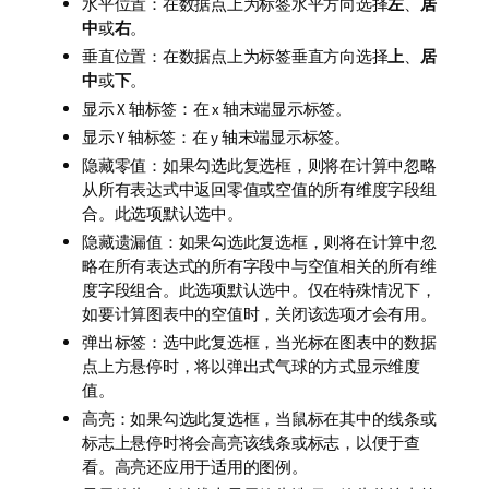
水平位置：在数据点上为标签水平方向选择
左
、
居
中
或
右
。
垂直位置：在数据点上为标签垂直方向选择
上
、
居
中
或
下
。
显示 X 轴标签：在 x 轴末端显示标签。
显示 Y 轴标签：在 y 轴末端显示标签。
隐藏零值：如果勾选此复选框，则将在计算中忽略
从所有表达式中返回零值或空值的所有维度字段组
合。此选项默认选中。
隐藏遗漏值：如果勾选此复选框，则将在计算中忽
略在所有表达式的所有字段中与空值相关的所有维
度字段组合。此选项默认选中。仅在特殊情况下，
如要计算图表中的空值时，关闭该选项才会有用。
弹出标签：选中此复选框，当光标在图表中的数据
点上方悬停时，将以弹出式气球的方式显示维度
值。
高亮：如果勾选此复选框，当鼠标在其中的线条或
标志上悬停时将会高亮该线条或标志，以便于查
看。高亮还应用于适用的图例。