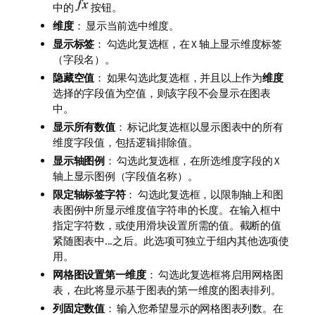
中的
按钮。
维度
： 显示当前选中维度。
显示标签
： 勾选此复选框，在 X 轴上显示维度标签
（字段名）。
隐藏空值
： 如果勾选此复选框，并且以上作为
维度
选择的字段值为空值，则该字段不会显示在图表
中。
显示所有数值
： 标记此复选框以显示图表中的所有
维度字段值，包括逻辑排除值。
显示轴图例
： 勾选此复选框，在所选维度字段的 X
轴上显示图例（字段值名称）。
限定轴标签字符
： 勾选此复选框，以限制轴上和图
表图例中所显示维度值字符串的长度。在输入框中
指定字符数，或使用滑块设置所需的值。截断的值
紧随图表中...之后。此选项可独立于组内其他选项使
用。
网格图设置第一维度
： 勾选此复选框将启用网格图
表，在此将显示基于图表的第一维度的图表排列。
列固定数值
： 输入您希望显示的网格图表列数。在