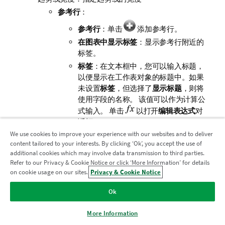
参考行
：
参考行
：单击
添加参考行。
在图表中显示标签
：显示参考行附近的
标签。
标签
：在文本框中，您可以输入标题，
以便显示在工作表对象的标题中。如果
未设置
标签
，但选择了
显示标题
，则将
使用字段的名称。 该值可以作为计算公
式输入。 单击
以打开
编辑表达式
对
话框。
We use cookies to improve your experience with our websites and to deliver
X 轴
：如果参考行必须源于 X 轴，则选
content tailored to your interests. By clicking ‘Ok’, you accept the use of
择此选项。
additional cookies which may involve data transmission to third parties.
表达式
：用于绘制参考行的值。输入您
Refer to our Privacy & Cookie Notice or click ‘More Information’ for details
加入分析现代化计划
希望用作起始点的表达式。
on cookie usage on our sites.
Privacy & Cookie Notice
线粗细
：指定参考行的线宽。
使用分析现代化计划实现现代化，同时不损害您宝贵的
Ok
线类型
：指定参考行的样式。
QlikView 应用程序。
单击此处
了解更多信息或联系：
线条颜色
：指定参考行的颜色。
ampquestions@qlik.com
More Information
使用显示条件
：参考行的显示或隐藏取