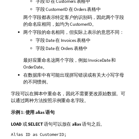
字段
ID
在
Customers
表格中
字段
CustomerID
在
Orders
表格中
两个字段都表示特定客户的识别码，因此两个字段
的命名应相同，如均为
CustomerID
。
两个字段的命名相同，但实际上表示的意思不同：
字段
Date
在
Invoices
表格中
字段
Date
在
Orders
表格中
最好应重命名这两个字段，例如
InvoiceDate
和
OrderDate
。
在数据库中有可能出现拼写错误或有关大小写字母
的不同惯例。
字段可以在脚本中重命名，因此不需要更改原始数据。可
以通过两种方法按照示例重命名字段。
示例 1:
使用
alias
语句
LOAD
或
SELECT
语句可以放在
alias
语句之后。
Alias ID as CustomerID;