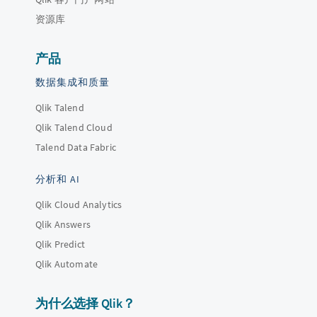
资源库
产品
数据集成和质量
Qlik Talend
Qlik Talend Cloud
Talend Data Fabric
分析和 AI
Qlik Cloud Analytics
Qlik Answers
Qlik Predict
Qlik Automate
为什么选择 Qlik？