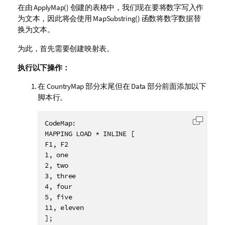
在由
ApplyMap()
创建的表格中，我们现在要将数字写入作
为文本，因此将会使用
MapSubstring()
函数将数字数据替
换为文本。
为此，首先需要创建映射表。
执行以下操作：
在
CountryMap
部分末尾但在
Data
部分前面添加以下
脚本行。
CodeMap:

复制代
MAPPING LOAD * INLINE [

F1, F2

1, one

2, two

3, three

4, four

5, five

11, eleven

];