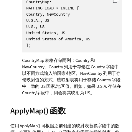
CountryMap:

复制代
MAPPING LOAD * INLINE [

Country, NewCountry

U.S.A., US

U.S., US

United States, US

United States of America, US

];
CountryMap
表格存储两列：
Country
和
NewCountry
。
Country
列用于存储在
Country
字段中
以不同方式输入的国家/地区。
NewCountry
列用于存
储映射值的方式。该映射表将用于存储
Country
字段
中一致的
US
国家/地区值。例如，如果
U.S.A.
存储在
Country
字段中，则会将其映射为
US
。
ApplyMap()
函数
使用
ApplyMap()
可根据之前创建的映射表替换字段中的数