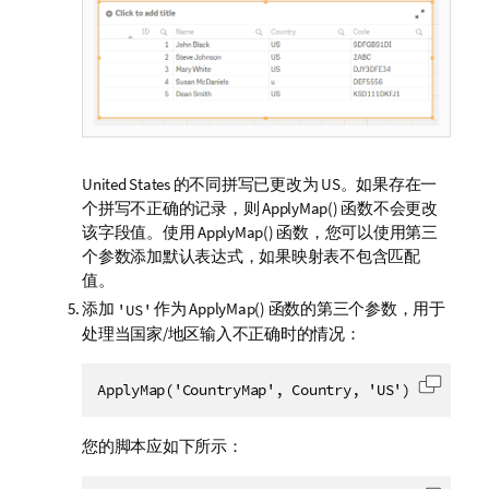
United States
的不同拼写已更改为
US
。如果存在一
个拼写不正确的记录，则
ApplyMap()
函数不会更改
该字段值。使用
ApplyMap()
函数，您可以使用第三
个参数添加默认表达式，如果映射表不包含匹配
值。
添加
作为
ApplyMap()
函数的第三个参数，用于
'US'
处理当国家/地区输入不正确时的情况：
ApplyMap('CountryMap', Country, 'US') as Count
复制代
您的脚本应如下所示：