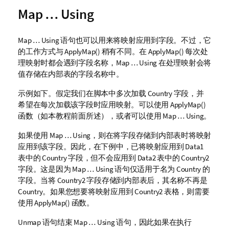
Map … Using
Map … Using
语句也可以用来将映射应用到字段。不过，它
的工作方式与
ApplyMap()
稍有不同。在
ApplyMap()
每次处
理映射时都会遇到字段名称，
Map … Using
在处理映射会将
值存储在内部表的字段名称中。
示例如下。假定我们在脚本中多次加载
Country
字段，并
希望在每次加载该字段时应用映射。可以使用
ApplyMap()
函数（如本教程前面所述），或者可以使用
Map … Using
。
如果使用
Map … Using
，则在将字段存储到内部表时将映射
应用到该字段。因此，在下例中，已将映射应用到
Data1
表中的
Country
字段，但不会应用到
Data2
表中的
Country2
字段。这是因为
Map … Using
语句仅适用于名为
Country
的
字段。当将
Country2
字段存储到内部表后，其名称不再是
Country
。如果您想要将映射应用到
Country2
表格，则需要
使用
ApplyMap()
函数。
Unmap
语句结束
Map … Using
语句，因此如果在执行