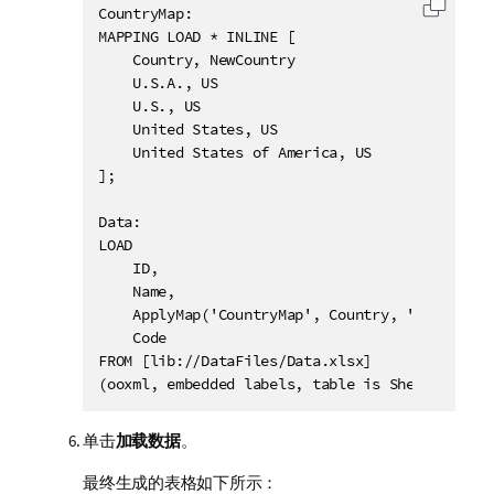
CountryMap:

复制代
MAPPING LOAD * INLINE [

    Country, NewCountry

    U.S.A., US

    U.S., US

    United States, US

    United States of America, US

];

Data:

LOAD

    ID,

    Name,

    ApplyMap('CountryMap', Country, 'US') as Co
    Code

FROM [lib://DataFiles/Data.xlsx]

(ooxml, embedded labels, table is Sheet1);
单击
加载数据
。
最终生成的表格如下所示：