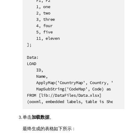
    F1, F2

    1, one

    2, two

    3, three

    4, four

    5, five

    11, eleven

];

Data:

LOAD

    ID,

    Name,

    ApplyMap('CountryMap', Country, 'US') as Co
    MapSubString('CodeMap', Code) as Code

FROM [lib://DataFiles/Data.xlsx]

(ooxml, embedded labels, table is Sheet1);
单击
加载数据
。
最终生成的表格如下所示：