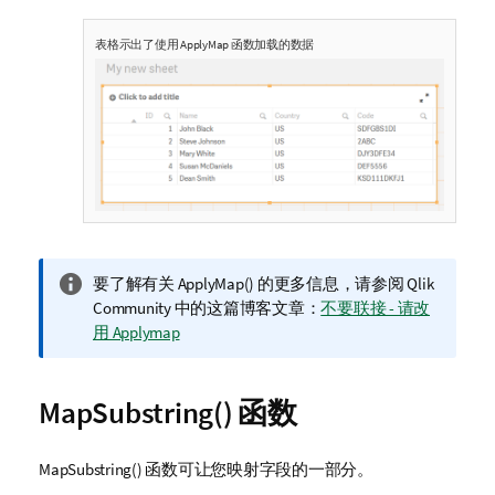
表格示出了使用
ApplyMap
函数加载的数据
信
要了解有关
ApplyMap()
的更多信息，请参阅
Qlik
息
Community
中的这篇博客文章：
不要联接 - 请改
注
用 Applymap
释
MapSubstring()
函数
MapSubstring()
函数可让您映射字段的一部分。