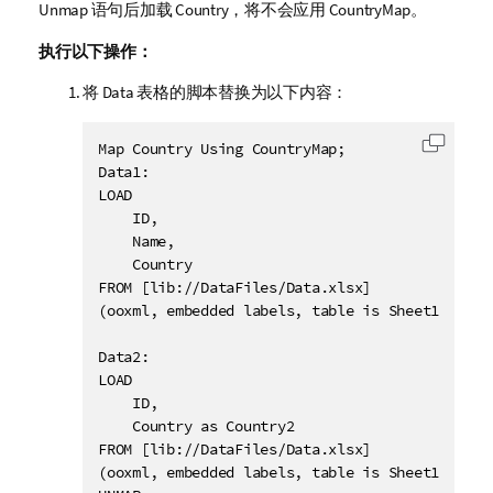
Unmap
语句后加载
Country
，将不会应用
CountryMap
。
执行以下操作：
将
Data
表格的脚本替换为以下内容：
Map Country Using CountryMap;

复制代
Data1:

LOAD

    ID,

    Name,

    Country

FROM [lib://DataFiles/Data.xlsx]

(ooxml, embedded labels, table is Sheet1);

Data2:

LOAD

    ID,

    Country as Country2

FROM [lib://DataFiles/Data.xlsx]

(ooxml, embedded labels, table is Sheet1);
