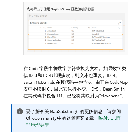
表格示出了使用
MapSubString
函数加载的数据
在
Code
字段中将数字字符替换为文本。如果数字类
似
ID=3
和
ID=4
出现多次，则文本也重复。
ID=4
。
Susan McDaniels
在其代码中包含 6。由于在
CodeMap
表中不映射 6，因此它保持不变。
ID=5
，
Dean Smith
在其代码中包含 111。已经将其映射为“
elevenone
”。
信
要了解有关
MapSubstring()
的更多信息，请参阅
息
Qlik Community
中的这篇博客文章：
映射……而
注
非地理类型
释