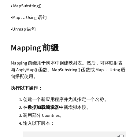
•
MapSubstring()
•
Map … Using
语句
•
Unmap
语句
Mapping 前缀
Mapping
前缀用于脚本中创建映射表。然后，可将映射表
与
ApplyMap()
函数、
MapSubstring()
函数或
Map … Using
语
句搭配使用。
执行以下操作：
创建一个新应用程序并为其指定一个名称。
在
数据加载编辑器
中新增脚本段。
调用部分
Countries
。
输入以下脚本：