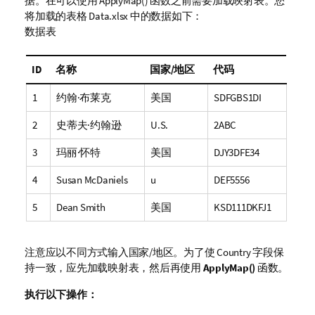
据。在可以使用
ApplyMap()
函数之前需要加载映射表。您
将加载的表格
Data.xlsx
中的数据如下：
数据表
ID
名称
国家/地区
代码
1
约翰·布莱克
美国
SDFGBS1DI
2
史蒂夫·约翰逊
U.S.
2ABC
3
玛丽·怀特
美国
DJY3DFE34
4
Susan McDaniels
u
DEF5556
5
Dean Smith
美国
KSD111DKFJ1
注意应以不同方式输入国家/地区。为了使 Country 字段保
持一致，应先加载映射表，然后再使用
ApplyMap()
函数。
执行以下操作：