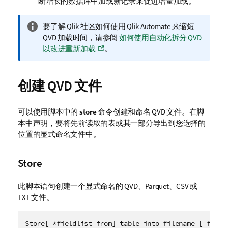
断增长的数据库中加载新记录来促进增量加载。
信
要了解 Qlik 社区如何使用
Qlik Automate
来缩短
息
QVD 加载时间，请参阅
如何使用自动化拆分 QVD
注
以改进重新加载
。
释
创建
QVD
文件
可以使用脚本中的
store
命令创建和命名
QVD
文件。在脚
本中声明，要将先前读取的表或其一部分导出到您选择的
位置的显式命名文件中。
Store
此脚本语句创建一个显式命名的
QVD
、
Parquet
、
CSV
或
TXT
文件。
Store[ *fieldlist from] table into filename [ forma