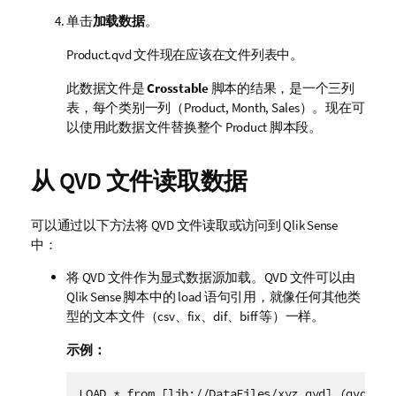
单击
加载数据
。
Product.qvd
文件现在应该在文件列表中。
此数据文件是
Crosstable
脚本的结果，是一个三列
表，每个类别一列（
Product, Month, Sales
）。现在可
以使用此数据文件替换整个
Product
脚本段。
从
QVD
文件读取数据
可以通过以下方法将
QVD
文件读取或访问到
Qlik Sense
中：
将
QVD
文件作为显式数据源加载。
QVD
文件可以由
Qlik Sense
脚本中的 load 语句引用，就像任何其他类
型的文本文件（
csv
、
fix
、
dif
、
biff
等）一样。
示例：
LOAD * from [lib://DataFiles/xyz.qvd] (qvd);
