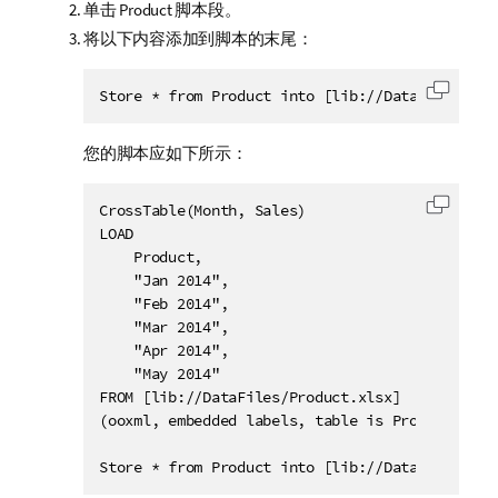
单击
Product
脚本段。
将以下内容添加到脚本的末尾：
Store * from Product into [lib://DataFiles/Pro
复制代
您的脚本应如下所示：
CrossTable(Month, Sales)

复制代
LOAD

    Product,

    "Jan 2014",

    "Feb 2014",

    "Mar 2014",

    "Apr 2014",

    "May 2014"

FROM [lib://DataFiles/Product.xlsx] 

(ooxml, embedded labels, table is Product);

Store * from Product into [lib://DataFiles/Pro