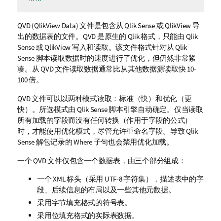
QVD
(QlikView Data)
文件是包含从
Qlik Sense
或
QlikView
导
出的数据表的文件。
QVD
是原生的
Qlik
格式，只能由
Qlik
Sense
或
QlikView
写入和读取。该文件格式针对从
Qlik
Sense
脚本读取数据时的速度进行了优化，但仍然非常紧
凑。从
QVD
文件读取数据通常比从其他数据源读取快 10-
100 倍。
QVD
文件可以以两种模式读取：标准（快）和优化（更
快）。所选模式由
Qlik Sense
脚本引擎自动确定。仅当读取
所有加载的字段而没有任何转换（作用于字段的公式）
时，才能使用优化模式，尽管允许重命名字段。导致
Qlik
Sense
解包记录的
Where
子句也会禁用优化加载。
一个
QVD
文件仅包含一个数据表，由三个部分组成：
一个 XML 标头（采用 UTF-8 字符集），描述表中的字
段、后续信息的布局以及一些其他元数据。
采用字节填充格式的符号表。
采用位填充格式的实际表数据。