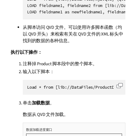
LOAD fieldname1, fieldname2 from [lib://DataFil
LOAD fieldname1 as newfieldname1, fieldname2 a
从脚本访问
QVD
文件。可以使用许多脚本函数（均
以
QVD
开头）来检索有关在
QVD
文件的 XML 标头中
找到的数据的各种信息。
执行以下操作：
注释掉
Product
脚本段中的整个脚本。
输入以下脚本：
复制代
单击
加载数据
。
数据从
QVD
文件加载。
数据加载进度窗口