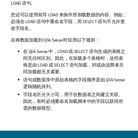
LOAD
语句。
您还可以使用前导
LOAD
来操作所加载数据的内容。例如，
必须在
LOAD
语句中重命名字段，而
SELECT
语句不允许更
改字段
名
。
在将数据加载到
Qlik Sense
时应用以下规则：
在
Qlik Sense
中，
LOAD
或
SELECT
语句生成的表格之
间无任何区别。因此，在加载多个表格时，这些表
格是由
LOAD
或
SELECT
语句加载，抑或由这两者共
同加载都无关紧要。
语句或数据库中原始表格的字段顺序是由
Qlik Sense
逻辑随机排列。
字段名区分大小写，用于在数据表之间建立关联。
因此，有时必须重命名加载脚本中的字段以获得所
需的数据模型。