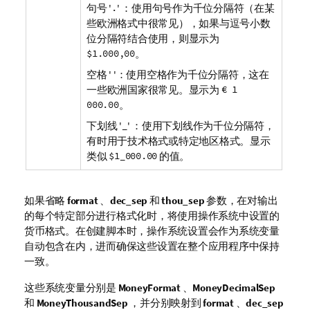
句号 '
.
' ：使用句号作为千位分隔符（在某
些欧洲格式中很常见），如果与逗号小数
位分隔符结合使用，则显示为
$1.000,00
。
空格 ​' '：使用空格作为千位分隔符，这在
一些欧洲国家很常见。显示为
€ 1
000.00
。
下划线 '
_
' ：使用下划线作为千位分隔符，
有时用于技术格式或特定地区格式。显示
类似
$1_000.00
的值。
如果省略
format
、
dec_sep
和
thou_sep
参数，在对输出
的每个特定部分进行格式化时，将使用操作系统中设置的
货币格式。在创建脚本时，操作系统设置会作为系统变量
自动包含在内，进而确保这些设置在整个应用程序中保持
一致。
这些系统变量分别是
MoneyFormat
、
MoneyDecimalSep
和
MoneyThousandSep
，并分别映射到
format
、
dec_sep