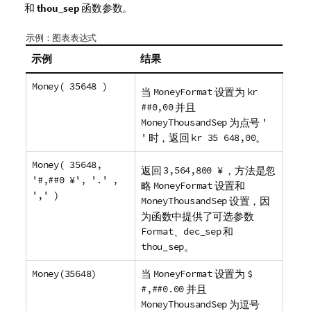
和
thou_sep
函数参数。
示例：图表表达式
示例
结果
Money( 35648 )
当
MoneyFormat
设置为
kr
##0,00
并且
MoneyThousandSep
为点号
'
'
时，返回
kr 35 648,00
。
Money( 35648,
返回
3,564,800 ¥
，方法是忽
'#,##0 ¥', '.' ,
略
MoneyFormat
设置和
',' )
MoneyThousandSep
设置，因
为函数中提供了可选参数
Format
、
dec_sep
和
thou_sep
。
Money(35648)
当
MoneyFormat
设置为
$
#,##0.00
并且
MoneyThousandSep
为逗号