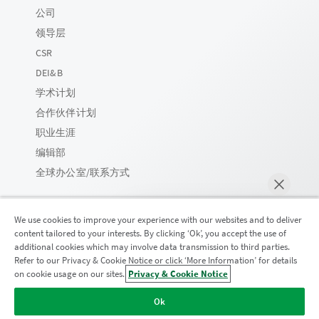
公司
领导层
CSR
DEI&B
学术计划
合作伙伴计划
职业生涯
编辑部
全球办公室/联系方式
We use cookies to improve your experience with our websites and to deliver
content tailored to your interests. By clicking ‘Ok’, you accept the use of
Qlik 社区
additional cookies which may involve data transmission to third parties.
Refer to our Privacy & Cookie Notice or click ‘More Information’ for details
on cookie usage on our sites.
Privacy & Cookie Notice
马上聊天
法律协议
产品条款
Legal Policies
法律条规
Ok
使用条款
商标
Do Not Share My Info