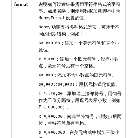
format
说明如何设置结果货币字符串格式的字符
串。如果省略，则使用数据加载脚本中为
MoneyFormat
设置的值。
Money
功能支持多种格式选项，可用于不
同的日期结构，例如：
$#,##0.00
：添加一个美元符号和两个小
数位。
€ #,##0
：添加一个欧元符号，没有小数
点，欧元符号后有一个空格。
​¥#,##0
：添加不含小数点的日元符号。
$#,##0;($#,##0)
：用括号格式化负值。
₣ #.##0,00
：添加瑞士法郎符号，用句号
作为千位分隔符，用逗号表示小数（例如
₣ 1.000,00
）。
R #,##0.00
：南非兰特符号，小数点后两
位，兰特符号后有空格。
$ #,##0.000
：在美元格式中增加三位小