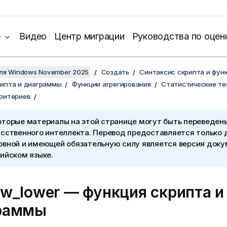
е
Видео
Центр миграции
Руководства по оцен
для Windows November 2025
Создать
Синтаксис скрипта и фун
рипта и диаграммы
Функции агрегирования
Статистические те
критериев
оторые материалы на этой странице могут быть переведен
сственного интеллекта. Перевод предоставляется только 
овной и имеющей обязательную силу является версия доку
ийском языке.
tw_lower
— функция скриптa и
раммы