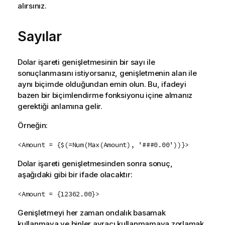
alırsınız.
Sayılar
Dolar işareti genişletmesinin bir sayı ile
sonuçlanmasını istiyorsanız, genişletmenin alan ile
aynı biçimde olduğundan emin olun. Bu, ifadeyi
bazen bir biçimlendirme fonksiyonu içine almanız
gerektiği anlamına gelir.
Örneğin:
<Amount = {$(=Num(Max(Amount), '###0.00'))}>
Dolar işareti genişletmesinden sonra sonuç,
aşağıdaki gibi bir ifade olacaktır:
<Amount = {12362.00}>
Genişletmeyi her zaman ondalık basamak
kullanmaya ve binler ayracı kullanmamaya zorlamak