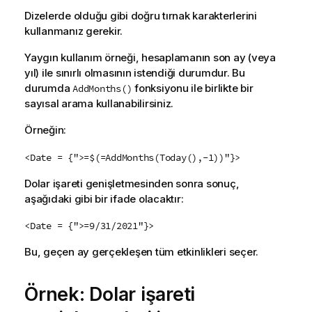
Dizelerde olduğu gibi doğru tırnak karakterlerini
kullanmanız gerekir.
Yaygın kullanım örneği, hesaplamanın son ay (veya
yıl) ile sınırlı olmasının istendiği durumdur. Bu
durumda
fonksiyonu ile birlikte bir
AddMonths()
sayısal arama kullanabilirsiniz.
Örneğin:
<Date = {">=$(=AddMonths(Today(),-1))"}>
Dolar işareti genişletmesinden sonra sonuç,
aşağıdaki gibi bir ifade olacaktır:
<Date = {">=9/31/2021"}>
Bu, geçen ay gerçekleşen tüm etkinlikleri seçer.
Örnek: Dolar işareti