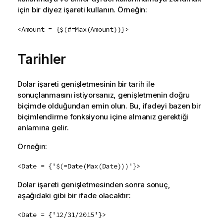
için bir diyez işareti kullanın. Örneğin:
<Amount = {$(#=Max(Amount))}>
Tarihler
Dolar işareti genişletmesinin bir tarih ile
sonuçlanmasını istiyorsanız, genişletmenin doğru
biçimde olduğundan emin olun. Bu, ifadeyi bazen bir
biçimlendirme fonksiyonu içine almanız gerektiği
anlamına gelir.
Örneğin:
<Date = {'$(=Date(Max(Date)))'}>
Dolar işareti genişletmesinden sonra sonuç,
aşağıdaki gibi bir ifade olacaktır:
<Date = {'12/31/2015'}>