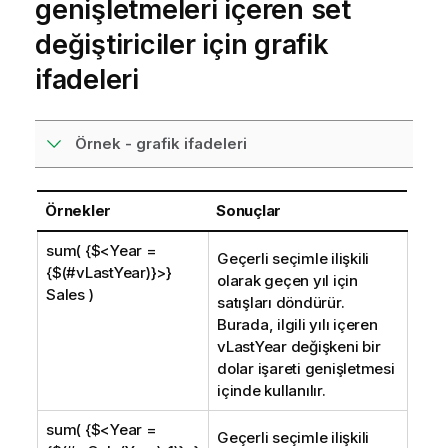
genişletmeleri içeren set
değiştiriciler için grafik
ifadeleri
Örnek - grafik ifadeleri
Örnekler
Sonuçlar
sum( {$<Year =
Geçerli seçimle ilişkili
{$(#vLastYear)}>}
olarak geçen yıl için
Sales )
satışları döndürür.
Burada, ilgili yılı içeren
vLastYear
değişkeni bir
dolar işareti genişletmesi
içinde kullanılır.
sum( {$<Year =
Geçerli seçimle ilişkili