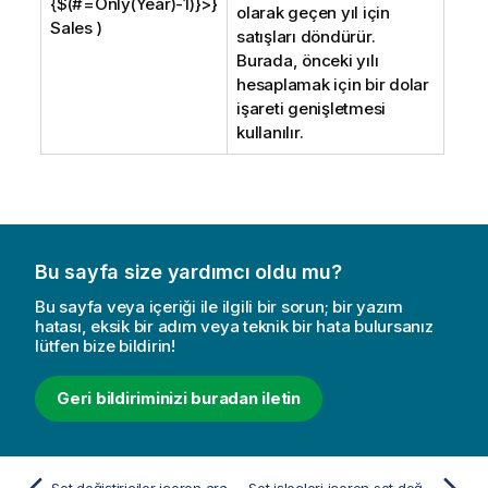
{$(#=Only(Year)-1)}>}
olarak geçen yıl için
Sales )
satışları döndürür.
Burada, önceki yılı
hesaplamak için bir dolar
işareti genişletmesi
kullanılır.
Bu sayfa size yardımcı oldu mu?
Bu sayfa veya içeriği ile ilgili bir sorun; bir yazım
hatası, eksik bir adım veya teknik bir hata bulursanız
lütfen bize bildirin!
Geri bildiriminizi buradan iletin
Set değiştiriciler içeren aramalar
Set işleçleri içeren set değiştiricileri