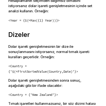
Hesaplamanın seçimden bağımsız olmasını
istiyorsanız dolar işareti genişletmesinin içinde set
analizi kullanın. Örneğin:
<Year = {$(=Max({1} Year))}>
Dizeler
Dolar işareti genişletmesinin bir dize ile
sonuçlanmasını istiyorsanız, normal tırnak işareti
kuralları geçerlidir. Örneğin:
<Country =
{'$(=FirstSortedValue(Country,Date)'}>
Dolar işareti genişletmesinden sonra sonuç,
aşağıdaki gibi bir ifade olacaktır:
<Country = {'New Zealand'}>
Tırnak işaretleri kullanmazsanız, bir söz dizimi hatası