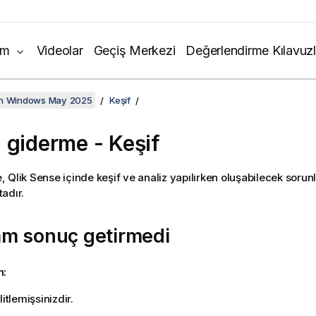
ım
Videolar
Geçiş Merkezi
Değerlendirme Kılavuzl
on Windows May 2025
Keşif
 giderme - Keşif
e,
Qlik Sense
içinde keşif ve analiz yapılırken oluşabilecek sorun
adır.
m sonuç getirmedi
n:
litlemişsinizdir.