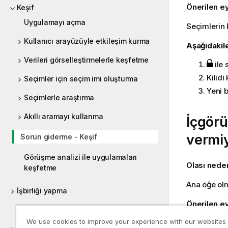
Önerilen 
Keşif
Uygulamayı açma
Seçimlerin k
Kullanıcı arayüzüyle etkileşim kurma
Aşağıdakile
Verileri görselleştirmelerle keşfetme
ile 
Kilidi
Seçimler için seçim imi oluşturma
Yeni b
Seçimlerle araştırma
Akıllı aramayı kullanma
İçgör
vermi
Sorun giderme - Keşif
Görüşme analizi ile uygulamaları
Olası nede
keşfetme
Ana öğe olm
İşbirliği yapma
Önerilen 
Geliştiriciler için yardım
We use cookies to improve your experience with our websites
Bunun yerin