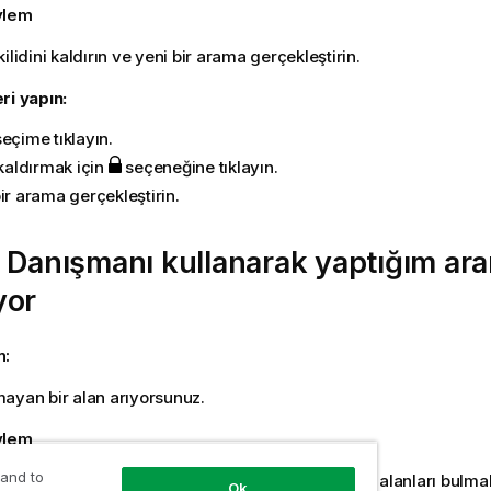
eylem
ilidini kaldırın ve yeni bir arama gerçekleştirin.
ri yapın:
seçime tıklayın.
 kaldırmak için
seçeneğine tıklayın.
ir arama gerçekleştirin.
ü Danışmanı
kullanarak yaptığım ar
yor
n:
ayan bir alan arıyorsunuz.
eylem
 and to
e bir ana öğe arayın. Ek olarak, ana öğe olmayan alanları bulmak 
Ok