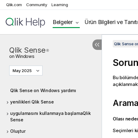
Qlik.com
Community
Learning
Belgeler
Ürün Bilgileri ve Tanıt
Qlik Sense 
Qlik Sense
®
on
Windows
Sorun
May 2025
Bu bölümd
açıklanmakt
Qlik Sense on Windows yardımı
Arama
yenilikleri Qlik Sense
uygulamasını kullanmaya başlamaQlik
Olası nede
Sense
Seçimleri ki
Oluştur