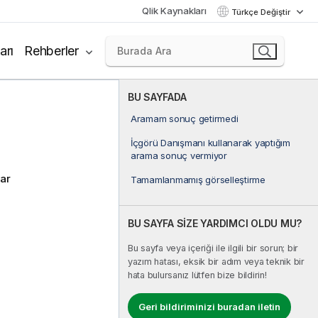
Qlik Kaynakları
Türkçe Değiştir
arı
Rehberler
BU SAYFADA
Aramam sonuç getirmedi
İçgörü Danışmanı kullanarak yaptığım
arama sonuç vermiyor
lar
Tamamlanmamış görselleştirme
BU SAYFA SİZE YARDIMCI OLDU MU?
Bu sayfa veya içeriği ile ilgili bir sorun; bir
yazım hatası, eksik bir adım veya teknik bir
hata bulursanız lütfen bize bildirin!
Geri bildiriminizi buradan iletin