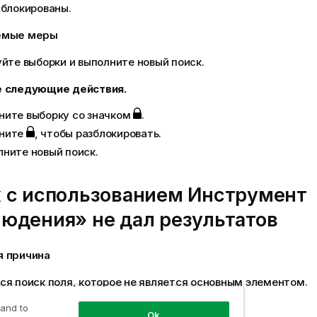
аблокированы.
емые меры
йте выборки и выполните новый поиск.
 следующие действия.
ните выборку со значком
.
ните
, чтобы разблокировать.
ните новый поиск.
 с использованием
Инструмент
людения»
не дал результатов
я причина
я поиск поля, которое не является основным элементом.
емые меры
 and to
Ok