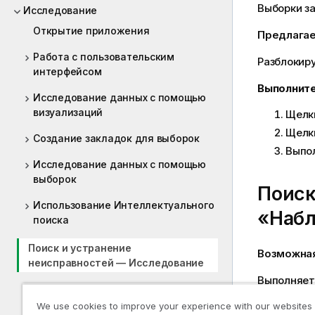
Выборки з
Исследование
Открытие приложения
Предлага
Работа с пользовательским
Разблокиру
интерфейсом
Выполните
Исследование данных с помощью
визуализаций
Щелк
Щелк
Создание закладок для выборок
Выпол
Исследование данных с помощью
выборок
Поиск
Использование Интеллектуального
«Наб
поиска
Поиск и устранение
Возможна
неисправностей — Исследование
Выполняетс
Исследование приложений с
помощью интерактивной аналитики
Предлага
We use cookies to improve your experience with our websites