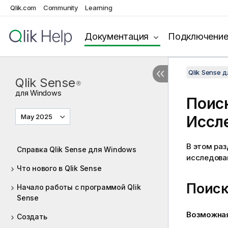
Qlik.com
Community
Learning
Документация
Подключени
Qlik Sense 
Qlik Sense
®
для
Windows
Поис
May 2025
Иссл
В этом ра
Справка Qlik Sense для Windows
исследован
Что нового в Qlik Sense
Поиск
Начало работы с программой Qlik
Sense
Возможна
Создать