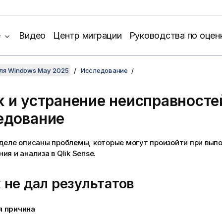
е
Видео
Центр миграции
Руководства по оцен
для Windows May 2025
Исследование
к и устранение неисправносте
едование
зделе описаны проблемы, которые могут произойти при вып
ия и анализа в
Qlik Sense
.
 не дал результатов
я причина