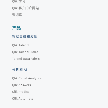
Qlik 学习
Qlik 客户门户网站
资源库
产品
数据集成和质量
Qlik Talend
Qlik Talend Cloud
Talend Data Fabric
分析和 AI
Qlik Cloud Analytics
Qlik Answers
Qlik Predict
Qlik Automate